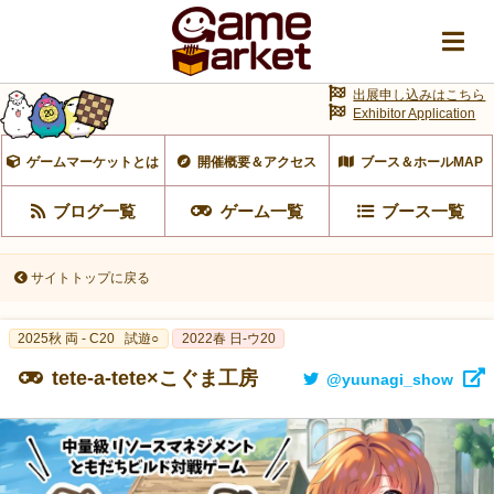
出展申し込みはこちら
Exhibitor Application
ゲームマーケットとは
開催概要＆アクセス
ブース＆ホールMAP
ブログ一覧
ゲーム一覧
ブース一覧
サイトトップに戻る
2025秋 両 - C20
試遊○
2022春 日-ウ20
tete-a-tete×こぐま工房
@yuunagi_show