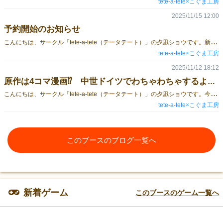
tete-a-tete×こぐま工房
2025/11/15 12:00
予約開始のお知らせ
こ
んにちは、サークル「tete-a-tete（テータテート）」の夕凪ショウです。新作ボードゲーム「プレマ・エト・ラボーラ - しぼり、はたらけ」の予約を開始します！ 予約フォームはこちらから ▶ 予約受付期間2025年11月15日(土) 12:00 ～ 2025年11月21日(金) 12:00予約上限数に達した場合はその時点で予約の受付を終了いたします。▶ 受け渡し日時・場所● 2025年11月22日（土）ゲームマーケット2025秋 1日目 11:00～16:00（閉会2時間前）● 2025年11月23日（日）ゲームマーケット2025秋 2日目 11:00～15:00（閉会2時間前）/幕張メッセ C20 「tete-a-tete（テータテート）×こぐま工房」● 2025年11月24日（月）コミティア154 11:00～14:00 （閉会2時間前）/東京ビッグサイト し04a 「tete-a-tete（テータテート）」 ▼ BOOTH通販即売会へ不参加の方は、こちらをご利用ください。
tete-a-tete×こぐま工房
2025/11/12 18:12
原作は4コマ漫画⁉ 中世ドイツでわちゃわちゃするよ 第3話 試し読み
こ
んにちは、サークル「tete-a-tete（テータテート）」の夕凪ショウです。今回、ゲームマーケットに3回目の出展となりますが… 普段は漫画を描いています！ 秋の新作「プレマ・エト・ラボーラ - しぼり、はたらけ」は中世ドイツを舞台に、みんなでワイン作りをするボードゲームなのですが、実はこれ… 原作は4コマ漫画なんです！2024年にまんがタイムきららさんに掲載頂いた後、あ～この世界観でボードゲーム作りたいな～～！ と思っていたのを実現しました！試し読みを用意したので、良ければご覧ください♪ ▶「こもれびシュトラーセ」第3話 試し読み＋解説 なお、本編はゲムマ当日に頒布する同人誌へ収録されます！ ★ ボードゲーム「プレマ・エト・ラボーラ - しぼり、はたらけ」 ゲムマ会場価格【 5000円 】★ 同人誌「こもれびシュトラーセ」B5サイズ 92ページ 【 1000円 】予定です。 予約開始まで今しばらくお待ちくださいませ！ゲムマ1週間前くらいには開始します…！
tete-a-tete×こぐま工房
このブースのブログ一覧へ
新着ゲーム
このブースのゲーム一覧へ