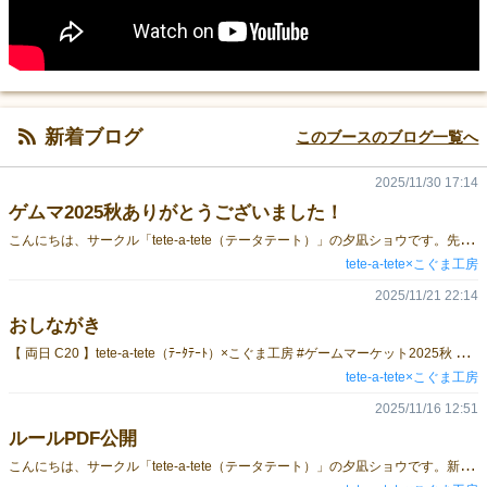
新着ブログ
このブースのブログ一覧へ
2025/11/30 17:14
ゲムマ2025秋ありがとうございました！
こ
んにちは、サークル「tete-a-tete（テータテート）」の夕凪ショウです。先週末、ゲームマーケット2025秋では、当ブースへお越しいただきありがとうございました！ 【ゲームを手に取っていただいた方々へ】► 箱の中の紙の仕切りは、輸送時に内容物が乱れてしまうことを防ぐためのものです。立体コンポーネントの組み立て後は入りきらなくなってしまうので、捨てて頂いて大丈夫です。► コンプリートセットのアクリルスタンドについて。本体とその台座には、それぞれ【保護フィルム】がついています！見えにくいものもありますが、剥がしてご利用ください。► コンポーネントの印刷不良や欠品などありましたら、夕凪ショウまでご連絡下さい。yuunagi.show.ink@gmail.com基本的にはご連絡いただいてから数日以内にはお返事しております。返信が無い場合は迷惑メールへの振り分けなどの可能性もありますので、Xなど他手段でご連絡頂いても構いません。どうぞよろしくお願いいたします。 【事後販売のお知らせ】現在、ゲームは海外工場から輸送中で、2025年12月中旬～下旬に日本に到着予定です。そこから国内発送となります。► BOOTH通販 注文可能です https://tete-a-tete.booth.pm/items/7648478► 東京・神保町 書泉グランデさん委託販売 近日中に店頭にもサンプルが並び、注文可能になる予定です。
tete-a-tete×こぐま工房
2025/11/21 22:14
おしながき
【
両日 C20 】tete-a-tete（ﾃｰﾀﾃｰﾄ）×こぐま工房 #ゲームマーケット2025秋 おしながき です🎲 🍇新作「プレマ・エト・ラボーラ - しぼり、はたらけ」 - 会場価格5000円🎀tete-a-tete「ポミケ中止」も持って行きます - 会場価格2000円🐻こぐま工房さんの過去作もあります！ 後日通販もあります。公式サイトを参照してください。 よろしくお願いします～
tete-a-tete×こぐま工房
2025/11/16 12:51
ルールPDF公開
こ
んにちは、サークル「tete-a-tete（テータテート）」の夕凪ショウです。新作ボードゲーム「プレマ・エト・ラボーラ - しぼり、はたらけ」のルールPDFを公開しました！ ▶ ルールブック PDF こちらから 取り置き予約を受け付けています。 ▶予約フォームはこちらから ▶ 予約受付期間2025年11月15日(土) 12:00 ～ 2025年11月21日(金) 12:00予約上限数に達した場合はその時点で予約の受付を終了いたします。（数量限定コンプリートセットは予約上限に達したため、締め切りました！ 若干数のみ当日会場分があります。 ）▶ 受け渡し日時・場所● 2025年11月22日（土）ゲームマーケット2025秋 1日目 11:00～16:00（閉会2時間前）● 2025年11月23日（日）ゲームマーケット2025秋 2日目 11:00～15:00（閉会2時間前）/幕張メッセ C20 「tete-a-tete（テータテート）×こぐま工房」● 2025年11月24日（月）コミティア154 11:00～14:00 （閉会2時間前）/東京ビッグサイト し04a 「tete-a-tete（テータテート）」 ▼ BOOTH通販即売会へ不参加の方は、こちらをご利用ください。