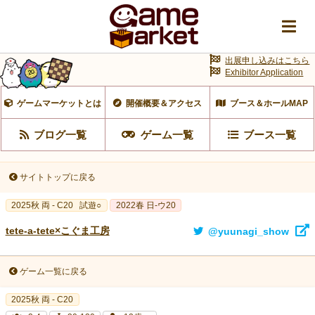
出展申し込みはこちら
Exhibitor Application
ゲームマーケットとは
開催概要＆アクセス
ブース＆ホールMAP
ブログ一覧
ゲーム一覧
ブース一覧
サイトトップに戻る
2025秋 両 - C20
試遊○
2022春 日-ウ20
tete-a-tete×こぐま工房
@yuunagi_show
ゲーム一覧に戻る
2025秋 両 - C20