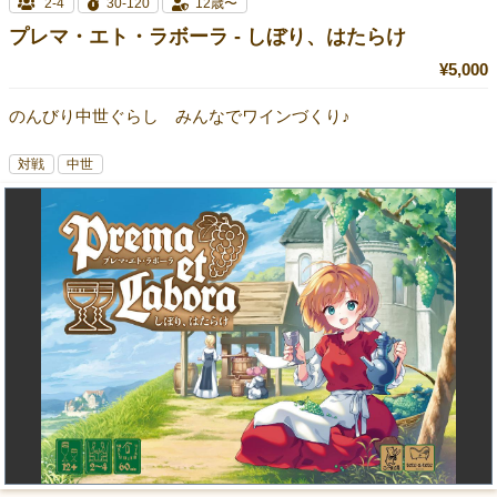
2-4
30-120
12歳〜
プレマ・エト・ラボーラ - しぼり、はたらけ
¥5,000
のんびり中世ぐらし みんなでワインづくり♪
対戦
中世