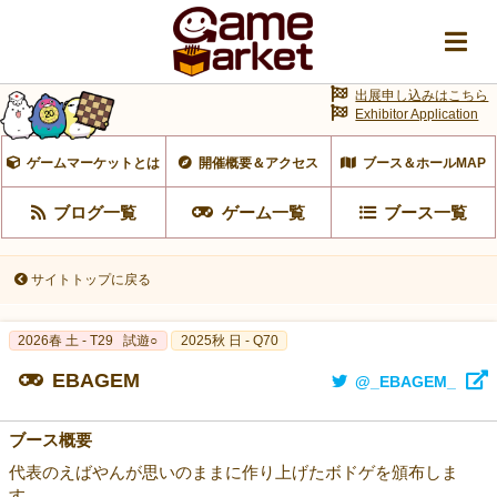
出展申し込みはこちら
Exhibitor Application
ゲームマーケットとは
開催概要＆アクセス
ブース＆ホールMAP
ブログ一覧
ゲーム一覧
ブース一覧
サイトトップに戻る
2026春 土 - T29
試遊○
2025秋 日 - Q70
EBAGEM
@_EBAGEM_
ブース概要
代表のえばやんが思いのままに作り上げたボドゲを頒布しま
す。