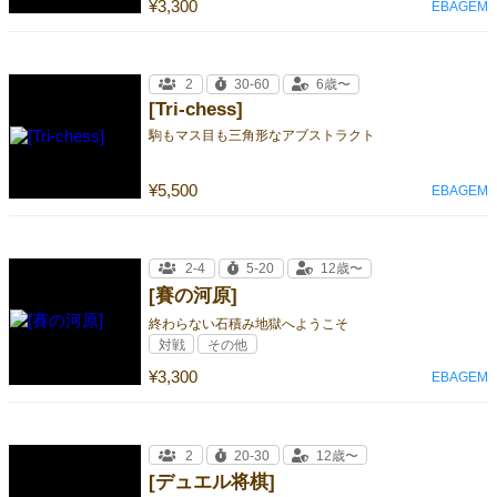
¥3,300
EBAGEM
2
30-60
6歳〜
[Tri-chess]
駒もマス目も三角形なアブストラクト
¥5,500
EBAGEM
2-4
5-20
12歳〜
[賽の河原]
終わらない石積み地獄へようこそ
対戦
その他
¥3,300
EBAGEM
2
20-30
12歳〜
[デュエル将棋]