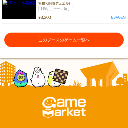
将棋×決闘(デュエル)
対戦
テーマ無し
¥3,300
EBAGEM
このブースのゲーム一覧へ