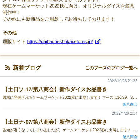
現在ゲームマーケット2022秋に向け、オリジナルダイスを鋭意
制作中！
その他にも新商品をご用意してお待ちしております！
その他
通販サイト
https://daihachi-shokai.stores.jp/
新着ブログ
このブースのブログ一覧へ
2022/10/26 21:35
【土日ソ-17/第八商会】新作ダイスお品書き
週
末に開催されるゲームマーケット2022秋に出展します！ ブースは10/29、30（土曜、日曜）ソ-17「第八商会」です！ 今回も新作を含め、様々なダイスを持っていきます！ 新作ダイス↓ 一部ダイスはイベント限定の特価で販売いたしますので、是非お立ち寄りください！ また、併せて同人ダイス＆サプライサークル「タルモール」様のAmong Usや遊戯王、艦これのダイスも頒布いたします！ 【当日の販売方法に関して】 感染症対策のため下記の方法で販売を行いますので、お手数ですがご協力をお願いいたします。 ・お支払い及びお釣りのやり取りはコイントレーにて行います。（お支払いとお釣りで別々のトレーを使用いたします。）お釣りに使用するお金は、極力お釣り用の物をご用意いたします。 ・卓上の見本や商品をお手に取ることはご遠慮ください。注文や細部をご覧になりたい方は、当ブースのスタッフが手に取り対応いたしますので、その旨お申し付けください。 ・各種ダイスは素材の性質上一つずつ模様が異なりますが、上記の都合上お選びいただけない場合がございます。 ・適宜卓上の清掃を行いますので、頒布に時間がかかる場合がございます。 ・ご来場者様が多数となった場合は、滞在時間の制限や整理券の配布等の対応を行いますので、予めご了承ください。 また当ブースをご利用の参加者様は、以下のご協力をお願いいたします。 ・必ずマスクの正しい着用をお願いいたします。（鼻マスク、あごマスクでの滞在はご遠慮ください。） ・せき、くしゃみが多い方はご利用をお断りする場合がございます。 ・長時間の滞在、大声での会話はご遠慮ください。 ご迷惑をお掛けいたしますが、感染拡大防止対策として上記内容をご理解の上、ご協力をお願いいたします。 【通販に関して】 イベント後、通販にて今回の新商品を販売いたします。 （イベント特価にて販売していた商品は、通常価格での販売となります。） イベント前後の期間、現在通販にて販売している商品はお買い求めいただけなくなりますので、予めご了承ください。 皆様のご来場を心よりお待ちしております！
第八商会
2022/4/20 2:14
【土日ナ-07/第八商会】新作ダイスお品書き
告
知が遅くなってしまいましたが、ゲームマーケット2022春に出展します！ ブースは4/23、24（土曜、日曜）ナ-07「第八商会」です！ 今回は新作はもちろんのこと、蔵出し品やお得なB級品ダイス袋等、様々な商品を持っていきます！ 新作ダイス↓ 一部ダイスはイベント限定の特価で販売いたしますので、是非お立ち寄りください！ また、併せてダイス＆サプライサークル「タルモール」様のAmong Us＆遊戯王ダイスも頒布いたします！ 【当日の販売方法に関して】 感染症対策のため下記の方法で販売を行いますので、お手数ですがご協力をお願いいたします。 ・お支払い及びお釣りのやり取りはコイントレーにて行います。（お支払いとお釣りで別々のトレーを使用いたします。）お釣りに使用するお金は、極力お釣り用の物をご用意いたします。 ・卓上の見本や商品をお手に取ることはご遠慮ください。注文や細部をご覧になりたい方は、当ブースのスタッフが手に取り対応いたしますので、その旨お申し付けください。 ・各種ダイスは素材の性質上一つずつ模様が異なりますが、上記の都合上お選びいただけない場合がございます。 ・適宜卓上の清掃を行いますので、頒布に時間がかかる場合がございます。 ・ご来場者様が多数となった場合は、滞在時間の制限や整理券の配布等の対応を行いますので、予めご了承ください。 また当ブースをご利用の参加者様は、以下のご協力をお願いいたします。 ・必ずマスクの正しい着用をお願いいたします。（鼻マスク、あごマスクでの滞在はご遠慮ください。） ・せき、くしゃみが多い方はご利用をお断りする場合がございます。 ・長時間の滞在、大声での会話はご遠慮ください。 ご迷惑をお掛けいたしますが、感染拡大防止対策として上記内容をご理解の上、ご協力をお願いいたします。 【通販に関して】 イベント後、通販にて今回の新商品を販売いたします。 （イベント特価にて販売していた商品は、通常価格での販売となります。） イベント前後の期間、現在通販にて販売している商品はお買い求めいただけなくなりますので、予めご了承ください。 皆様のご来場を心よりお待ちしております！
第八商会