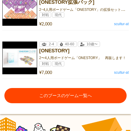
[ONESTORY拡張パック]
2
~4人用ボードゲーム「ONESTORY」の拡張セットです。
対戦
現代
¥2,000
scultur-at
2-4
40-60
10歳〜
[ONESTORY]
2〜4人用ボードゲーム「ONESTORY」 再販します！
対戦
現代
¥7,000
scultur-at
このブースのゲーム一覧へ