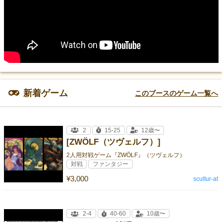
新着ゲーム
このブースのゲーム一覧へ
2
15-25
12歳〜
[ZWÖLF（ツヴェルフ）]
2人用対戦ゲーム『ZWÖLF』（ツヴェルフ）
対戦
ファンタジー
¥3,000
scultur-at
2-4
40-60
10歳〜