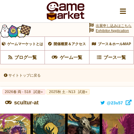
出展申し込みはこちら
Exhibitor Application
ゲームマーケットとは
開催概要＆アクセス
ブース＆ホールMAP
ブログ一覧
ゲーム一覧
ブース一覧
サイトトップに戻る
2026春 両 - S18
試遊○
2025秋 土 - N13
試遊○
scultur-at
@23s57