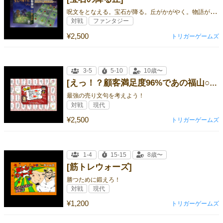
呪
文をとなえる。宝石が降る。丘がかがやく。物語が動き出す――
対戦
ファンタジー
¥2,500
トリガーゲームズ
3-5
5-10
10歳〜
[えっ！？顧客満足度96%であの福山○治が愛用している家が今なら100円なんですか！？]
最強の売り文句を考えよう！
対戦
現代
¥2,500
トリガーゲームズ
1-4
15-15
8歳〜
[筋トレウォーズ]
勝つために鍛えろ！
対戦
現代
¥1,200
トリガーゲームズ