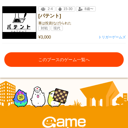
2-4
15-30
8歳〜
[パテント]
賽は投資(なげ)られた
対戦
現代
¥3,000
トリガーゲームズ
このブースのゲーム一覧へ