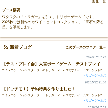
画像一覧
ブース概要
ワクワクの「トリガー」を引く、トリガーゲームズです。
2025秋では新作のカワイイセットコレクション、「宝石の降る
丘」を販売します。
新着ブログ
このブースのブログ一覧へ
2026/5/28 7:22
【テストプレイ会】大宮ボードゲーム テストプレイ会お誘いのお知らせ
コ
ミュニケーションスターターのトリガーゲームズです！ゲームマーケット2026春、お疲れ様でした！さて、皆さん、ボードゲームをいっぱい買うと自分もボードゲームを作りたくなりますよね！？と、言うことで、大宮でテストプレイ会を開催致します。参加は以下のtwiplaからお願いします！https://twipla.jp/events/729965
トリガーゲームズ
2026/5/12 21:06
【ドッチモ！】予約特典を作りました！
コ
ミュニケーションスターター！トリガーゲームズです。ゲームマーケット2026春は、新作「ドッチモ！」を販売します。反射神経×判断力のスイーツはやどりオシャレパーティゲームです！▼ドッチモ！の遊び方はこちら！▼ 今回は予約特典として！オリジナルクリアファイルをプレゼントしちゃいます！！🎉🎉🎉気になる方は是非！予約して「ドッチモ！」をゲットしてくださいね～！！！🍩🍰🍦✨▼予約は以下からどうぞ！▼
トリガーゲームズ
2026/5/9 7:02