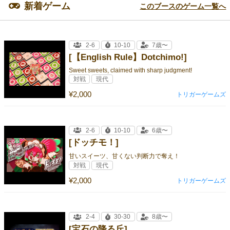
新着ゲーム
このブースのゲーム一覧へ
2-6
10-10
7歳〜
[【English Rule】Dotchimo!]
Sweet sweets, claimed with sharp judgment!
対戦
現代
¥2,000
トリガーゲームズ
2-6
10-10
6歳〜
[ドッチモ！]
甘いスイーツ、甘くない判断力で奪え！
対戦
現代
¥2,000
トリガーゲームズ
2-4
30-30
8歳〜
[宝石の降る丘]