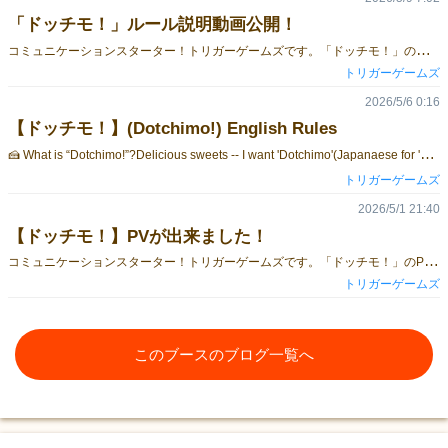
「ドッチモ！」ルール説明動画公開！
コ
ミュニケーションスターター！トリガーゲームズです。「ドッチモ！」のルール説明の動画が完成しました！！ルールの内容が全て入っています！また、最後に実際に何回かプレイして、大体のゲームの雰囲気が分かるようになっています！是非ご覧ください！▼予約はこちらから！▼
トリガーゲームズ
2026/5/6 0:16
【ドッチモ！】(Dotchimo!) English Rules

 What is “Dotchimo!”?Delicious sweets -- I want 'Dotchimo'(Japanaese for 'both') !Let's eat lots of sweets!Eat the most sweets to win!⚡ How do you play?Players take turns flipping cards onto the table.As more cards appear, everyone watches closely…The moment a condition is met, players must react instantly!The player who performs the action the fastest takes all the cards currently on the table.🔥 The 3 key reactions1. Same dessert appears twice→ Shout the names of the matching desserts!(When this situation occurs, shout “Pudding!”) 2. A third flavor appears→ Grab the missing flavor Touch Card!(This game features four flavors: White, Matcha, Chocolate, and Strawberry. Therefore, in the example below, since Matcha, White, and Chocolate have appeared, you touch the Strawberry-flavor Touch Card.)3. Both happen at the same time→ Shout: “DOTCHIMO!”😆 Why is it fun?Super easy to learn (you can explain it in minutes)Fast and chaotic — everyone plays at the same timeLots of shouting and laughterAdorable sweets theme 🍓🍵🍫🌏 About the LanguagePlease note that the product itself is the Japanese version.However, an English rulebook is included, so you can enjoy the game without any problems.If you like fast reaction games like Jungle Speed or Dobble,but want something cuter and sweeter—Dotchimo! might be your next favorite party game.📦 Pre-orders Now Open!We’re excited to announce that pre-orders are now available!To reserve your copy, please fill out the Google Form below with the following information:Your email addressYour handle name (nickname)The number of copies you would like to reserveThe day you plan to attend Game Market (Saturday or Sunday)Any comments or questionsOnce you’ve entered your details, simply submit the form to complete your reservation.https://forms.gle/dAgtrWnVsGU7Yz1c7
トリガーゲームズ
2026/5/1 21:40
【ドッチモ！】PVが出来ました！
コ
ミュニケーションスターター！トリガーゲームズです。「ドッチモ！」のPVが完成しました！！可愛いスイーツのカードと、脳が混乱するハイスピードゲームシステム！１分程度で「ドッチモ！」がどんなゲームか分かるようになっていますので、是非ご覧ください！▼予約はこちらから！▼
トリガーゲームズ
このブースのブログ一覧へ