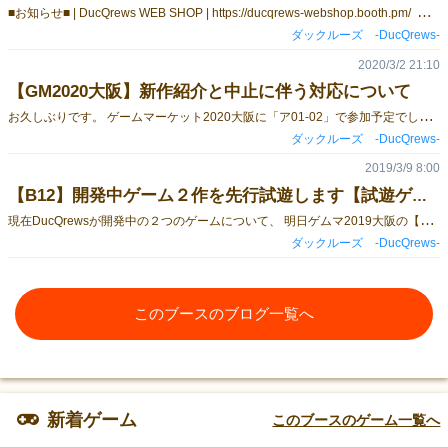
■
お知らせ■ | DucQrews WEB SHOP | https://ducqrews-webshop.booth.pm/ ゲムマ2020大阪で頒布予定だった新作２点の『焼肉１０１０（ジュウ～ジュウ～）』と 『めいことボドゲ ３』のBOOTHでの通販取扱いを開始しました。 昨年のゲムマ2019大阪で頒布した『めいことボドゲ２』も合わせて通販開始しましたので、 合わせてよろしくお願いします。（・θ・） （『めいことボドゲ１』は残部僅少につき、通販を見合わせております）
ダックルーズ -DucQrews-
2020/3/2 21:10
【GM2020大阪】新作紹介と中止に伴う対応について
お
久しぶりです。 ゲームマーケット2020大阪に「ア01-02」で参加予定でした『DucQrews（ダックルーズ）』です。 新型コロナの影響で状況が刻々と変わる中、告知をどう行うかの判断が難しく、なかなかサークルとして表明が出せなかったのですが、 ゲムマ2020大阪の中止を受けて、今回の新作の今後の頒布予定をTwitterアカウント（@DQrews）で発信していきます。ゲムマ2020春への当サークルの出展予定は残念ながらありません。 今回の新作は下記のとおりです。 ————————————————————————————— ■≪新作≫■ ■焼肉１０１０（ジュウ～ジュウ～）■ 予価：2400円 ビール？白飯？サイドメニュー？ そんなことよりお肉だ！！！ 金網の上に並べられた、美味しそうな焼肉！ 良い焼き加減を狙いながら、他の人と被らないように お肉をひっくり返してお腹いっぱい食べ尽くす、早い者勝ち焼肉バトル！ プレイ時間：15～30分、プレイ人数：3～4人 ゲームデザイン＆アートワーク：月要 持ち運びやすいDVD型パッケージを開ければ、たっぷり詰まった焼肉ゲームがお出迎え！ 金網（CD）、お肉チップ、スコア伝票、タイミングカード、ごはんカード、サイコロ、ルールブックと、 これらのしまい方シートが封入されています。 金網のCDにはスコア伝票の印刷用データと焼肉の音源が入っています。 ————————————————————————————— ■≪新作≫■ ■ボードゲームエッセイ漫画『めいことボドゲ ３』■ 予価：500円 著者の冬城あおい（@t_aoi）とその姪っ子2人の、まったりボードゲームライフ4コマ第３弾 WEB版の未収録分と 『ゲームマスタリーマガジン』誌での掲載分再録に加え、描き下ろし多数！ なんと今回は、めいこちゃんがボードゲーム作成に挑戦…！？ ————————————————————————————— これらの新作に付きまして、今後参加するイベントでの初売まで頒布を延期とするか、このまま通販や委託等を行うのかについては、準備も含めて現在検討中となっております。 決まり次第追ってお知らせしようと思いますので、ぜひTwitterアカウント（@DQrews）をフォローいただけますと嬉しく思います。
ダックルーズ -DucQrews-
2019/3/9 8:00
【B12】開発中ゲーム２作を先行試遊します【試遊ゲームの紹介】
現
在DucQrewsが開発中の２つのゲームについて、 明日ゲムマ2019大阪の【B12】DucQrewsブース試遊卓にて先行テストプレイを行います。 ゲームの詳細は下記の通りです。 ■焼肉１０１０（ジュウ～ジュウ～） 金網の上に並べられた、美味しそうな焼肉！ 良い焼き加減を狙いながら、他の人と被らないように お肉をひっくり返してお腹いっぱい食べ尽くす、 早い者勝ち焼肉バトルです！ ◎試遊時間：30分◎ ■ハーベスト（仮） プレイヤーは農家となり、 畑に植えられた野菜を育成し、収穫することで得点を獲得します。 野菜にはすぐに収穫できる代わりに得点が低いものと たくさん育成が必要な代わりに得点が高いものがあります。 サイコロ運と戦術が絡み合うボードゲームです。 ◎試遊時間：30分◎ ※2作品とも、現在開発中につき今回のゲムマ2019大阪での頒布はありません。 ※試遊なしでゲーム見本やルールシートを見ていただくこともOKですので、 興味のある方はぜひお気軽にお声掛けくださいませ。
ダックルーズ -DucQrews-
このブースのブログ一覧へ
新着ゲーム
このブースのゲーム一覧へ