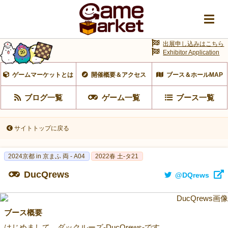
出展申し込みはこちら
Exhibitor Application
ゲームマーケットとは
開催概要＆アクセス
ブース＆ホールMAP
ブログ一覧
ゲーム一覧
ブース一覧
サイトトップに戻る
2024京都 in 京まふ 両 - A04
2022春 土-タ21
DucQrews
@DQrews
ブース概要
はじめまして、ダックルーズ-DucQrews-です。