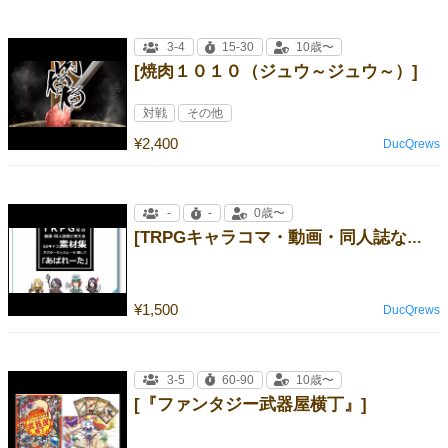
3-4
15-30
10歳〜
[焼肉１０１０（ジュウ～ジュウ～）]
対戦
その他
¥2,400
DucQrews
-
-
0歳〜
[TRPGキャラコマ・動画・同人誌など色々使えるSDキャラ素材集『あばれーた』]
¥1,500
DucQrews
3-5
60-90
10歳〜
[『ファンタジー武器屋横丁』]