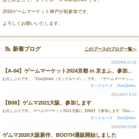
2016ゲームマーケット神戸が初参加です。
よろしくお願いいたします。
新着ブログ
このブースのブログ一覧へ
2024/9/8 21:35
【A-04】ゲームマーケット2024京都 in 京まふ、参加します
お
久しぶりです、『DucQrews（ダックルーズ）』です。 『ゲームマーケット2024京都 in 京まふ』に【A-04】で参加します！ 2年ぶりのゲムマ参加になります。 既刊の他、取扱元が弊社に移管されました、 力造先生の同人TRPG『歌舞伎町伝説RPGバイトバタフライ』を再頒布します。 また、ゲムマでは初頒布となる、 メンバーの冬城あおいの個人誌漫画『シュカとライラの旅路』も頒布予定です。 ————————————————————————————— ■ゲムマ頒布再開■ 『歌舞伎町伝説RPGバイトバタフライ』（著：力造／N.G.P） 予価：2000円 今宵も歌舞伎町の伝説となり、ブランデータワーを築きあげろ！ ――《ナイトバタフライ》と呼ばれる伝説的なホストあるいはホステスとなり、 社会の怪物たる《VIP》を接客することで、彼らの内に巣食う心の闇を祓え―― ■ゲムマ初売■ 『シュカとライラの旅路』（著：冬城あおい） 予価：500円 ファンタジージャンルのオリジナルストーリー漫画です。 ――人と竜が共存する世界。 人間のライラと竜のシュカは、今日も旅という日常を共に過ごすのだが―― ■既刊■ 『めいことボドゲ』１～４巻 予価：各500円 姪っ子2人と伯母の冬城あおい（著者）の、まったりボードゲームライフエッセイ4コマ！ WEB公開の未収録分とGMマガジンでの掲載分再録に加え、描き下ろしページも多数です！ 描き下ろしページのうち、各巻末のレポート漫画の1ページ目をご紹介します。 『めいことボドゲ』1巻収録 ＜小学校のイベントでボードゲームコーナーをやりましたレポ＞ 『めいことボドゲ』2巻収録 ＜ゲームマーケット大阪2018に行ってきましたレポ＞ 『めいことボドゲ』3巻収録 ＜ボードゲームつくるで！＞ 『めいことボドゲ』4巻収録 ＜コロナ禍とボードゲーム＞ ------------------------------------------------------------------------------ ■ボードゲーム 『焼肉1010（ジュウ～ジュウ～）』 予価：2400円 ビール？白飯？サイドメニュー？ そんなことよりお肉だ！！！ 金網の上に並べられた、美味しそうな焼肉！ 良い焼き加減を狙いながら、他の人と被らないように お肉をひっくり返してお腹いっぱい食べ尽くす、早い者勝ち焼肉バトル！ プレイ時間：15～30分、プレイ人数：3～4人 ゲームデザイン＆アートワーク：月要 持ち運びやすいDVD型パッケージを開ければ、たっぷり詰まった焼肉ゲームがお出迎え！ 金網（CD）・お肉チップ・スコア伝票・タイミングカード・ごはんカード・サイコロ・ルールブックと、 これらのしまい方シートが封入されています。 金網のCDにはスコア伝票の印刷用データと焼肉の音源が入っています。 ------------------------------------------------------------------------------ ■配布物（ポストカード型フライヤー） 『神我狩公式オンラインセッションルームパック』 『呪印感染公式オンラインセッションルームパック』 ————————————————————————————— 『ゲームマーケット2024京都 in 京まふ』【A-04】でお待ちしております！ その他既刊も含めた今後の頒布予定など、 最新情報はTwitterアカウント（@DQrews）で発信していきます。 よろしければぜひ、アカウントフォローをお願いいたします！
ダックルーズ -DucQrews-
2021/2/27 0:13
【B08】ゲムマ2021大阪、参加します
お
久しぶりです。 ゲームマーケット2021大阪に【B08】で参加します『DucQrews（ダックルーズ）』です。 新型コロナの影響で昨年は残念ながら開催中止となりましたが、 今年、開催予定ということで、大変うれしいです。 本来であれば昨年のゲムマ2020大阪でイベント初売りだったはずの【新作2点】、 イベントでのお披露目の機会がなくなったままとなっておりました。 （※ネット通販やショップ委託では既に頒布中です） 今回の2021大阪にて、改めてイベント初売りを迎えますので、以下に紹介いたします！ ————————————————————————————— ■≪イベント初売り その１≫■ ■焼肉１０１０（ジュウ～ジュウ～）■ 予価：2400円 ビール？白飯？サイドメニュー？ そんなことよりお肉だ！！！ 金網の上に並べられた、美味しそうな焼肉！ 良い焼き加減を狙いながら、他の人と被らないように お肉をひっくり返してお腹いっぱい食べ尽くす、早い者勝ち焼肉バトル！ プレイ時間：15～30分、プレイ人数：3～4人 ゲームデザイン＆アートワーク：月要 持ち運びやすいDVD型パッケージを開ければ、たっぷり詰まった焼肉ゲームがお出迎え！ 金網（CD）・お肉チップ・スコア伝票・タイミングカード・ごはんカード・サイコロ・ルールブックと、 これらのしまい方シートが封入されています。 金網のCDにはスコア伝票の印刷用データと焼肉の音源が入っています。 ————————————————————————————— ■≪イベント初売り その２≫■ ■ボードゲームエッセイ漫画『めいことボドゲ ３』■ 予価：500円 著者の冬城あおい（@t_aoi）とその姪っ子2人の、 まったりボードゲームライフ4コマ第３弾。 WEB版の未収録分と 『ゲームマスタリーマガジン』誌での掲載分再録に加え、描き下ろし多数！ なんと今回は、めいこちゃんがボードゲーム作成に挑戦…！？ ————————————————————————————— その他既刊も含めた今後の頒布予定など、 最新情報はTwitterアカウント（@DQrews）で発信していきます。 よろしければぜひ、アカウントフォローをお願いいたします！
ダックルーズ -DucQrews-
2020/3/9 15:08
ゲムマ2020大阪新作、BOOTH通販開始しました