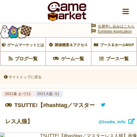
出展申し込みはこちら
Exhibitor Application
ゲームマーケットとは
開催概要＆アクセス
ブース＆ホールMAP
ブログ一覧
ゲーム一覧
ブース一覧
サイトトップに戻る
2021春 土-ウ11
2021大阪 J11
TSUTTE!【#hashtag／マスター
レス人狼】
@tsutte_info