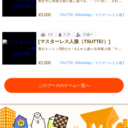
飽
きずに何度も繰り返し遊べる、“「いいね！」される、ハッシュタグ大喜利ゲーム”
¥3,000
TSUTTE!【#hashtag／マスターレス人狼】
4-8
5-20
10歳〜
[マスターレス人狼（TSUTTE!）]
夜
のトントン5秒だけ！4人から遊べる本格人狼「マスターレス人狼」
¥2,000
TSUTTE!【#hashtag／マスターレス人狼】
このブースのゲーム一覧へ