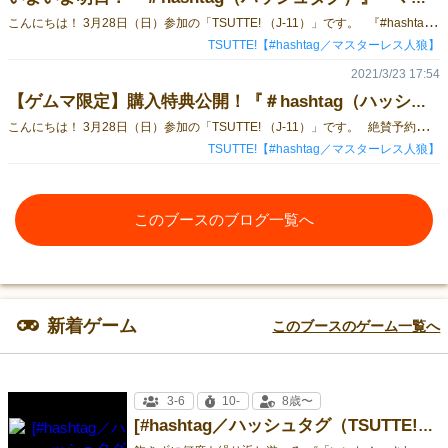
こ
んにちは！ 3月28日（日）参加の「TSUTTE! （J-11）」です。 『#hashtag（ハッシュタグ）』と、大好評いただいている『マスターレス人狼』を持って、ゲムマ大阪へ参戦いたします！ みなさまよろしくお願いいたします！ 現物の162種類（会場限定特典含みます）のハッシュタグカード、この枚数はすごいです！！ ＞＞ドドーーーーーーン！！！＜＜ ※『#hashtag（ハッシュタグ）』概要については【こちらの記事】をご覧ください！ 「マスターレス人狼」のほか、アダルティックに楽しめる「オ・ト・ナ♡のマスターレス人狼」や、いつでも人狼ができてゲムマ土産にもぴったりの「人狼マスキングテープ」なども販売予定です。 ↓事前取り置きのご予約はこちらから↓ ◆◆◆ 予約ページ ◆◆◆ ご予約は、3月27日（土） 23:59までです！ ブースでの受取は、3月28日（日）14時までにお願いします TSUTTE!のTwitter（＠tsutte_info）でゲムマ2019秋のブース状況を紹介していきますので、こちらもぜひご覧ください！ 会場MAPはこちら↓ぜひお立ち寄りください～！ ※遠方からの出展により、申し訳ございませんが15時頃には撤収をさせていただきます。 お時間に余裕がある時に早めにブースに遊びに来ていただけますと嬉しいです…！
TSUTTE!【#hashtag／マスターレス人狼】
2021/3/23 17:54
【ゲムマ限定】購入特典公開！『＃hashtag（ハッシュタグ）』
こ
んにちは！ 3月28日（日）参加の「TSUTTE! （J-11）」です。 絶賛予約受付中の『#hashtag（ハッシュタグ）』ですが、イベント会場で購入してくださった方限定で特別な「ハッシュタグカード」を2枚つけちゃいます！！ これで使える「ハッシュタグカード」の種類は162枚に… しかも、「＃ゲームマーケット」「＃戦利品」の2枚なので、ゲムマ帰りに遊んですぐ使えちゃう内容ですよ！！ ↓事前取り置きのご予約はこちらから↓ ◆◆◆ 予約ページ ◆◆◆ ご予約は、3月27日（土） 23:59までです！ ブースでの受取は、3月28日（日）14時までにお願いします ※『#hashtag（ハッシュタグ）』概要については【こちらの記事】をご覧ください！ 【概要】 人数：３～６人 プレイ時間：約１０分 対象年齢：８歳以上 【内容物】 ・ハッシュタグカード：１６０枚 ・SNS枠カード：６枚 ・サンプル写真集：1枚 ※外箱には２枚とありますが、1枚の両面印刷の間違いです。失礼いたしました。 ・遊び方説明書：１枚 【価格】 2,700円 「マスターレス人狼」のほか、アダルティックに楽しめる「オ・ト・ナ♡のマスターレス人狼」や、いつでも人狼ができてゲムマ土産にもぴったりの「人狼マスキングテープ」なども販売予定です。 詳しくはTSUTTE!のTwitter（＠tsutte_info）やこちらのブログで今後紹介いたしますのでぜひご覧ください！ 会場MAPはこちら↓ぜひお立ち寄りください～！
TSUTTE!【#hashtag／マスターレス人狼】
このブースのブログ一覧へ
新着ゲーム
このブースのゲーム一覧へ
3-6
10-
8歳〜
[#hashtag／ハッシュタグ（TSUTTE!）]