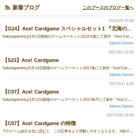
新着ブログ
このブースのブログ一覧へ
2018/3/9 19:38
【G24】Ace! Cardgame スペシャルセット1 『北海の魔獣あざらしさん』など
S
akuragamesは4月1日開催のゲームマーケット2018大阪にて新作『Ace! Cardgame スペシャルセット1『北海の魔獣あざらしさん』』の販売及び過去のゲームマーケットで販売したゲームの再販を行います。 お品書きはこちら。 ① Seven Six 2015年に販売した2v2対戦ボードゲーム『Seven Six』を再販します。在庫が少ないため、購入はお早めに。 ②Ace! Cardgame スペシャルセット1 『北海の魔獣あざらしさん』 Ace! Cardgame の第3セットは人気LINEスタンプとのコラボ！2018年春の新作です。（『北海の魔獣あざらしさん』はグレー(@haiirogray)のキャラクターです。） Ace! Cardgameはプレイヤーが構築したデッキを持ち寄るTCGタイプのゲームであり、このセットは1人用の構築済みデッキが入っていますが、1箱で2人で遊ぶことも可能です。この1デッキを共有して遊ぶ『共有デッキ戦』をさらに楽しくする『共有デッキ戦専用第二山札シート』は Ace! Cardgameのウェブページでダウンロードが可能です。 既存セット（③④）と組み合わせるとさらに楽しく遊べます。
Sakura Games
2017/5/1 22:02
【S23】Ace! Cardgame
S
akuragamesは5月14日開催のゲームマーケット2017春にて新作『Ace! Cardgame スタートセット』及び『Ace! Cardgame 拡張セット1』を販売します。 Ace! Cardgameはプレイヤーが構築したデッキを持ち寄るTCGタイプのゲームですが、構築したデッキ1個（スタートセット1箱）で遊ぶことも可能です。 今回のゲームマーケットではこの1デッキを共有して遊ぶ『共有デッキ戦』をさらに楽しくする『共有デッキ戦専用第二山札シート』をスタートセットの購入者に配布する予定です。（Ace! Cardgameのウェブページでもダウンロードが可能です。）各プレイヤーはゲームで使うデッキの内容を見てから、シートのカードを用いて7枚のカードから構成される第二山札を構築し対戦します。（同じ名前のカードを複数用いる場合は対戦前にシートをコピーしてから遊んでください。） ゲームの試遊も可能ですので、ぜひ遊びに来てくださいね。
Sakura Games
2017/3/11 6:00
【C07】Ace! Cardgame
S
akuragamesは3月12日開催のゲームマーケット2017神戸にて新作『Ace! Cardgame スタートセット』及び『Ace! Cardgame 拡張セット1』を販売します。
Sakura Games
2017/2/25 12:36
【C07】Ace! Cardgame の特徴
下
のゲーム紹介を先に読むと、この記事をより理解しやすくなります。 http://gamemarket.jp/game/ace-cardgame/ http://gamemarket.jp/blog/%E3%80%90c07%E3%80%91ace-cardgame%E3%81%A7%E9%81%8A%E3%81%BC%E3%81%86%E3%80%90%E3%82%B2%E3%83%BC%E3%83%A0%E3%81%AE%E6%B5%81%E3%82%8C%E7%B7%A8%E3%80%91/ 「今回は『Ace! Cardgame』の特徴を紹介するよ！！」 「今回紹介する特徴はこの4つ！」 Aceカード レベルゾーン リアクションステップ 大きな文字 「一つ目はこのゲームのタイトルにもなっている、『Ace』を持つカードたち！」 「Ace!カードはどれも強力なカードばかり。1枚で勝敗を決める能力を持っているんだ！」 「でもAceカードは強い代わりにデメリットも持ってて、Aceカードが自分の捨て札置き場に3枚以上置かれるとゲームに敗北してしまう。」 「Aceカードの多くは大きな＜使用＞コストやカードを捨て札置き場に置く能力を持っているので、Aceカードをデッキに入れすぎるとこのルールで負けてしまうぞ！」 「二つ目はレベルゾーンのルール！各ターンのレベルアップフェイズごとに1枚のカードが山札からレベルゾーンの一番上に置かれる。レベルゾーンに置かれたカードの枚数がプレイヤーのレベルになるんだ。」 「プレイヤーは自分のレベル以下のカードを手札から＜使用＞できる。レベルゾーンに置かれたカードが多いほど強いカードを使えるぞ！」 「一部のカードはレベルゾーンの一番上が特定の色でなければ＜使用＞できなかったり、レベルゾーンに置かれている時だけ使える能力を持っていたりするよ。」 「レベルの他にコストを持っているカードはレベルゾーンのカードを上からコストの数だけ捨て札にすることで＜使用＞できる。強いカードを出せる代わりに、次から出せるカードの種類が減ってしまうんだ。」 「ところで下の状況を見てみよう。自分のレベルゾーンにはカードが3枚（上から『消失』、『怪盗』、『秘術師』）置かれていて、相手の場には強力な知識カードである『商館』とキャラクター1体が出ている。」 手札： 「この状況でとれる行動は3つ。」 手札の『未来からの贈り物』を＜使用＞して『怪盗』をレベルゾーンから場に出す。 手札の『神話の悪魔』を＜使用＞して場に出す。 レベルゾーンの『怪盗』の起動型能力を起動して相手の『商館』を捨て札にする。 「1番をするとレベルが2になって『神話の悪魔』が出せなくなる代わりに、終了フェイズに『怪盗』がレベルゾーンの一番上に置かれて手札から『爆弾』を＜使用＞できるようになる。」 「2番をするとAceカードが捨て札置き場に置かれてしまう上に『怪盗』が捨て札に置かれてしまい、さらに手札のカードが＜使用＞できなくなる。」 「3番をすると手札の『神話の悪魔』が＜使用＞できなくなり、『未来からの贈り物』で出せるカードが無くなってしまう。」 「このようなもどかしい状況がよく発生するのも『Ace! Cardgame』の魅力の一つだよ！」 「三つ目はリアクションステップのルール！これは攻撃フェイズ中に防御側のプレイヤーがカードの＜使用＞などの行動を1つだけ行えるルールだよ。」 「早速だけど次の状況でどうするか考えてほしいな。自分のターン中でレベルは0、手札は『古代の兵士』1枚だけ。」 「対戦相手は私ですね。こちらの手札も1枚あります。」 「じゃあとりあえず『古代の兵士』を＜使用＞して攻撃します。」 「リアクションステップ、『小火球』を＜使用＞して『古代の兵士』を捨て札にします。」 「続いてこちらのターン、こちらも『古代の兵士』を＜使用＞して攻撃です。」 「攻撃できなかった上に2ダメージ受けてしまった…」 「そうだね。じゃ『古代の兵士』を＜使用＞していなかったらどうなった？」 「えっと…こっちの場にキャラクターが出ないから『小火球』を使われることが無くて、相手が次のターンに『古代の兵士』を出してきてもリアクションステップで手札に残った『古代の兵士』を出してダメージを受けない！」 「そうそう。単に防御できるだけでなく、こういう細かい攻防ができるのもリアクションステップのルールのいいところだよ。」 「最後はカードのパワーやレベルなどが大きい文字で印刷されていることだね。」 「このゲームではパワーやレベルはよく参照される重要な数字だ。相手の場に出ているときやレベルゾーンに重ねられている時でも見やすいように大きな文字で印刷されているぞ！」 「テストプレイの成果ですね！」 「『Ace! Cardgame』は2017年3月12日のゲームマーケット2017神戸より販売開始！4月までには東京や大阪のゲームショップでも買えるようになる予定だよ！」