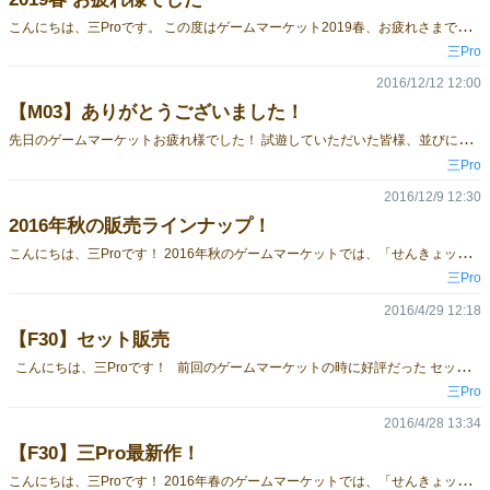
こ
んにちは、三Proです。 この度はゲームマーケット2019春、お疲れさまでした！ 先日は三Proブースにお越しくださいました皆様、ありがとうございました。 おかげさまで、今回の新作『申し訳ございませんお客様！』が完売致しました。 また、既刊の４作品も多くの方に手に取っていただきました。 ご購入してくださった方はもちろん、試遊してくださった方、立ち止まって興味を持ってくださった皆様にお礼申し上げます。 好評だった新作につきましては、今後委託や通販を行うかについて協議をしております。 （皆様のご希望の声があれば実現するかもしれません…！） 次回のゲームマーケットに残りの在庫を持っていく予定ですので、そちらをお待ちください。 ☆ご購入いただきました皆様へ☆ Twitterにプレイレポート等をあげる際は、（#三Pro）を付けていただけると嬉しいです！ 製作者のエゴサがはかどりますので、気が向きましたらお願い致します。 そして、次回に向けて新作も鋭意製作中でございます。 これからも三Proをよろしくお願い致します！
三Pro
2016/12/12 12:00
【M03】ありがとうございました！
先
日のゲームマーケットお疲れ様でした！ 試遊していただいた皆様、並びに買っていただいた皆様本当にありがとうございました！ 今回のゲームマーケットでは、「せんきょッ！」と「怪盗レインボー」と「銀河の車窓から」を販売させていただきました。 次回のゲームマーケットに向けて、第４弾、第５弾も誠意制作中ですので、ぜひよろしくお願いします！
三Pro
2016/12/9 12:30
2016年秋の販売ラインナップ！
こ
んにちは、三Proです！ 2016年秋のゲームマーケットでは、「せんきょッ！」と「怪盗レインボー」、 「銀河の車窓から」を販売させていただきます！ 試遊もやっていますので皆様のご来店心よりお待ちしてます！
三Pro
2016/4/29 12:18
【F30】セット販売
こんにちは、三Proです！ 前回のゲームマーケットの時に好評だった セット販売を今回も実施させていただきます！ ぜひこの機会に三Proのゲームをお買い上げください！
三Pro
2016/4/28 13:34
【F30】三Pro最新作！
こ
んにちは、三Proです！ 2016年春のゲームマーケットでは、「せんきょッ！」と「怪盗レインボー」、 さらに新作「銀河の車窓から」を販売させていただきます。 ・・・・・・・・・・・・・・・・・・・・・・・・・・・・・・・・・・・・・・・・・・・・・・・・・ 「せんきょッ！」 価格 1,800円 プレイ人数 2～4人 プレイ時間 30～60分 対象年齢 6歳以上 ・・・・・・・・・・・・・・・・・・・・・・・・・・・・・・・・・・・・・・・・・・・・・・・・・ 「怪盗レインボー」 価格 1,500円 プレイ人数 2人 プレイ時間 10～20分 対象年齢 10歳以上 ・・・・・・・・・・・・・・・・・・・・・・・・・・・・・・・・・・・・・・・・・・・・・・・・・ 「銀河の車窓から」 New 価格 2000円 プレイ人数 2～5人 プレイ時間 30～60分 対象年齢 10歳以上