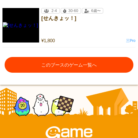
2-4
30-60
6歳〜
[せんきょッ！]
¥1,800
三Pro
このブースのゲーム一覧へ