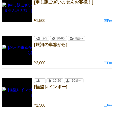
[申し訳ございませんお客様！]
¥1,500
三Pro
2-5
30-60
8歳〜
[銀河の車窓から]
¥2,000
三Pro
-
10-20
10歳〜
[怪盗レインボー]
¥1,500
三Pro