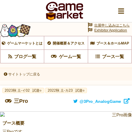
出展申し込みはこちら
Exhibitor Application
ゲームマーケットとは
開催概要＆アクセス
ブース＆ホールMAP
ブログ一覧
ゲーム一覧
ブース一覧
サイトトップに戻る
2023秋 土-イ02
試遊○
2022秋 土-カ23
試遊○
三Pro
@3Pro_AnalogGame
ブース概要
三Proです。