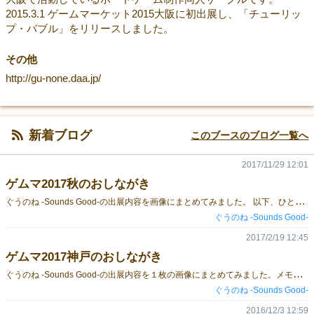
2015.3.1 ゲームマーケット2015大阪に初出展し、「チューリッ
プ・バブル」をリリースしました。
その他
http://gu-none.daa.jp/
新着ブログ
このブースのブログ一覧へ
2017/11/29 12:01
ゲムマ2017秋のおしながき
ぐ
うのね -Sounds Good-の出展内容を画像にまとめてみました。 以下、ひとつずつざっくりとご紹介していきます。 靴下とプレゼント（新作） クリスマステーマでバッティング・バースト要素のあるお手軽なカードゲームです。 内容物：カード46枚・点数トークン35個・説明書 ゲームデザイン：紅陽 / アートワーク：ことり寧子 3～5人 / 約30分 / 10歳～ / 予価2,000円 ゲームの詳細はこちらをご覧ください。 皇帝なき帝国 新版（委託） ガーデンゲームズ様からの委託品です。 ことり寧子がアートワークと印刷物のデザイン一式をお手伝いさせていただきました！！ ゲームの詳細はこちら（ガーデンゲームズ様のブログ）をご覧ください。 チューリップ・バブル 第３版 コンポーネントとルールブックについてはこちらをご覧ください。 ３版のルールブックPDF（エラッタ対応済み最新版）はページ最下部からダウンロードしていただけます。 実は今夏に台湾のMoaideas様から中国語・英語版のリリースをしていただきました！ぜんぜんお知らせできなくて申し訳ありませんでした…！（悲しみ） Tulip Bubble | Board Game | BoardGameGeek https://boardgamegeek.com/boardgame/229414/tulip-bubble 同人版は残り在庫が約40部と少なくなっておりますので、ゲームマーケットでの頒布は今回で終了になりそうです。店舗委託についてはすごろくや様にてお取扱いをいただいております。また後日ロールアンドロールステーション様でのお取扱いも始まる予定です。 チューリップ・バブル アップデートキット 旧版（１～２版）をお持ちの方も３版と同じように遊べます。 内容物の詳細はこちらをご覧ください。 ミニ巾着 チューリップ・バブルの駒などを収納できます。在庫が２点のみとなっておりますので売り切れの際はご容赦ください。
ぐうのね -Sounds Good-
2017/2/19 12:45
ゲムマ2017神戸のおしながき
ぐ
うのね -Sounds Good-の出展内容を１枚の画像にまとめてみました。メモ代わりにダウンロードしていただいて大丈夫です。 チューリップ・バブル 第３版 ゲームの詳細はこちらをご覧ください。 トルトラレル（ガーデンゲームズ様からの委託品です） ゲームの詳細はこちらをご覧ください。 チューリップ・バブル アップデートキット 旧版（１～２版）をお持ちの方も、３版と同じように遊べます） 内容物の詳細はこちらをご覧ください。 ミニ巾着（チューリップ・バブルの駒などを収納できます） 画集タロットストーリア なお、大変申し訳ありませんが、今回はチューリップ・バブルのお取置予約を行いません。手作りのコマがあるため１箱ずつ作るのに時間がかかるのですが、ゲムマ当日までにできるだけたくさんご用意できるように注力したいと思っております！ （今回のゲムマ後もまだ在庫がございますので、今回で絶版ということにはなりません。） ガーデンゲームズ様の「トルトラレル」は２～４人用の競りカードゲームで、競りの駆け引きにジレンマがしっかり効いた、プレイヤーをうーんと唸らせるゲームです。ルールはシンプルなので遊びやすいですよ。また、世界観のつくりこみもすごく丁寧で、こんなふうに並べて遊べることにも気がつきました！（当時のツイートを引用します） ゲムマ秋でお迎えしたガーデンゲームズさんの「トルトラレル」まだ本体のルールで遊べてないのですが、カードの背景が繋がることを発見して並べてみると…びっくり！アートワークと世界観の作り込みが…すごい！ネタバレになるかもなので一部だけの写真にしておきますっ pic.twitter.com/1X4kvK4udV — ぐうのね／ゲムマ神戸D37 (@guunoneinfo) 2016年12月15日 とてもおすすめなので、よろしければ是非お手にとってみてくださいね。 また、しのうじょう様の新作「菊花賽」のアートワーク（イラストとデザイン）をことり寧子がお手伝いさせていただきましたので、ちらっとご紹介です！ 麻雀をものすごくミニマムに凝縮したダイスゲームです。 パッケージは小ぶりな巾着袋。この中についたて２枚とダイス17個、説明書が入っています。巾着袋はパッケージでもありコンポーネントにもなるんですよ。 なお、「菊花賽」はぐうのねのブースで販売いたしません、ブース番号【F39】しのうじょう様にてお求めください。
ぐうのね -Sounds Good-
2016/12/3 12:59