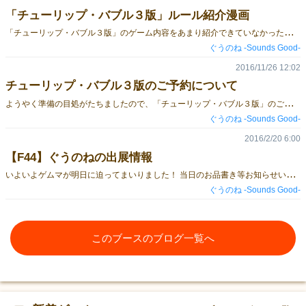
「チューリップ・バブル３版」ルール紹介漫画
「
チューリップ・バブル３版」のゲーム内容をあまり紹介できていなかったので、ご参考までにどんなルールかざっくりわかる漫画を掲載いたします。 概要としましては、 プレイ人数：3～5人／プレイ時間：約60分／対象年齢：10歳～ 株・競り・セットコレクションの要素が入ったゲームです。 ちょっとした注意点としましては、 ●結構時間のかかるゲームです。（インストしながらの初回だと２時間くらいかかるかも） ●少し広めの場所が必要です。（我が家では75×75cmのこたつ机で遊んでいます） 実際のコンポーネントや、ルールブックの公開もおこなっております。こちら↓のページにてご覧ください。 おかげさまで印刷物がぶじに届いたので、写真で紹介します。ルールブックPDFも公開しました。「チューリップ・バブル３版のコンポーネントとルールブック」 https://t.co/flHlozHv5k #ゲムマ pic.twitter.com/5oSEgyRlmP — ぐうのね・ゲムマ秋[C18] (@guunoneinfo) 2016年11月30日 こんなゲームですがどうぞよろしくお願いいたします！
ぐうのね -Sounds Good-
2016/11/26 12:02
チューリップ・バブル３版のご予約について
よ
うやく準備の目処がたちましたので、「チューリップ・バブル３版」のご予約についてご案内します。大変お待たせいたしました！ 受付期間中はこのブログ記事の最下部にGoogleフォームへのリンクを設置します。 12/11（日）ゲームマーケット2016秋にてご購入希望の方のためのご予約です。 ブースは【C18】ぐうのね-Sounds Good- です。 予約なしの当日販売分もございます。 ゲームマーケット2017神戸、通販（もしくは店舗委託）でもお求めいただける予定です。 ご予約期間 11/26（土）正午から 12/3（土）正午まで 24時まで ３版は制作個数が多いため、先着順です 規定数に達しましたら、ご予約を早期に締め切らせていただく場合があります ご予約個数 お一人様につき１箱です ご予約時に必要なもの お名前・メールアドレス・お好きな３ケタの数字（ご本人確認用） イベント価格 １箱 3,500円 ゲムマ2016秋 当日について お取り置きは10時～15時までとさせていただきます。 ご事情により15時以降になる方はフォームの備考欄でご連絡いただければ個別に対応いたします。 15時までにお受け取りまたはご連絡のない場合は、自動的にキャンセルとさせていただきます。 イベント開始直後は少々混雑している可能性がありますので、ご予約の方はできればゆっくりお受け取りにお越しください。 ■ ご予約申し込みフォームはこちら ■ ご予約受付期間が終了しました。たくさんのお申込み、本当にありがとうございました！
ぐうのね -Sounds Good-
2016/2/20 6:00
【F44】ぐうのねの出展情報
い
よいよゲムマが明日に迫ってまいりました！ 当日のお品書き等お知らせいたします～。 ※ゲムマカタログに小さく掲載していた新作は、諸事情により開発を断念してしまいました。興味を持ってくださった方がいらっしゃいましたら大変申し訳ありません。 当日のラインナップ チューリップ・バブル第２版 イベント価格￥3500 画集タロットストーリア ￥1200 チューリップ・バブルのミニ巾着 ￥500・￥300 チューリップ・バブルのハンカチ ￥500 「チューリップ・バブル第２版」は、クレーム対応用として保管していた予備の７部を放出する形です。2015年３月に初版をリリースしてから約１年間保管していましたが、コンポーネントの不備ご連絡が１件のみでしたので販売させていただくことにしました。ごく少数のため、申し訳ありませんがご予約は承っておりません。 なお、ゲームマーケット2016秋（東京）に向けて「チューリップ・バブル第３版」の再版を決定しました！詳細は追ってお知らせいたします。大幅なルール改良もおこない、１版・２版よりもよい形でお届けしたいと思っています。イベントのほか通販も予定しています。 こちらの写真は画集タロットストーリアと、チューリップ・バブルのミニ巾着＆マイクロファイバーハンカチになります。グッズの詳細はぐうのねのブログ記事をご覧ください。 こっち屋さんとのコラボレーション作品 今回はこっち屋さんと隣接ブースになっております。こっち屋さんとのコラボ作も持ち込みますのでこちらもよろしくお願いいたします！ ブタバベル（コラボ作第２弾） イベント価格￥1000 タロットストーリア（コラボ作第１弾） イベント価格￥1500 ブタバベルの詳細はこっち屋さんのブログ記事をご覧ください。 タロットストーリアの詳細はぐうのねのサイト内ページをご覧ください。
ぐうのね -Sounds Good-
このブースのブログ一覧へ