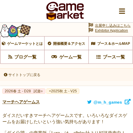
出展申し込みはこちら
Exhibitor Application
ゲームマーケットとは
開催概要＆アクセス
ブース＆ホールMAP
ブログ一覧
ゲーム一覧
ブース一覧
サイトトップに戻る
2026春 土 - D28
試遊○
<2025秋 土 - V25
マーチヘアゲームス
@m_h_games
ダイスだいすきマーチヘアゲームスです。いろいろなダイスゲ
ームをお届けしたいという強い気持ちがあります！
「ダイ公望」の商業版「Lure」は、allplay社より好評発売中！