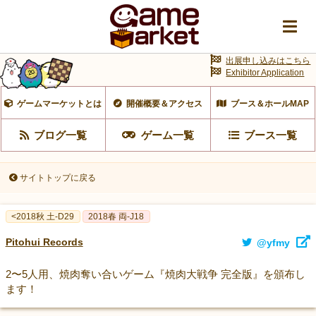
出展申し込みはこちら
Exhibitor Application
ゲームマーケットとは
開催概要＆アクセス
ブース＆ホールMAP
ブログ一覧
ゲーム一覧
ブース一覧
サイトトップに戻る
<2018秋 土-D29
2018春 両-J18
Pitohui Records
@yfmy
2〜5人用、焼肉奪い合いゲーム『焼肉大戦争 完全版』を頒布し
ます！