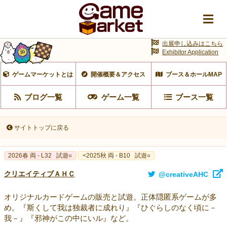
出展申し込みはこちら
Exhibitor Application
ゲームマーケットとは
開催概要＆アクセス
ブース＆ホールMAP
ブログ一覧
ゲーム一覧
ブース一覧
サイトトップに戻る
2026春 両 - L32
試遊○
<2025秋 両 - B10
試遊○
クリエイティブＡＨＣ
@creativeAHC
オリジナルカードゲームの販売と試遊。正体隠匿系ゲームが多
め。『斯くして我は独裁者に成れり』『ひぐらしのなく頃に－
我－』『邪神がこの中にいル』など。