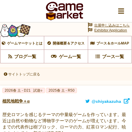
出展申し込みはこちら
Exhibitor Application
ゲームマーケットとは
開催概要＆アクセス
ブース＆ホールMAP
ブログ一覧
ゲーム一覧
ブース一覧
サイトトップに戻る
2026春 土 - D21
試遊○
2025春 土 - R50
植民地戦争＋α
@chiyakazuha
歴史ロマンを感じるテーマの中量級ゲームを作っています。最
近は自然や動物など博物学テーマのゲームが増えています。今
までの代表作は樹ブロック、ローマの力、紅茶ロマン紀行、暁