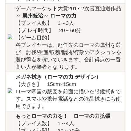
ゲームマーケット大賞2017 2次審査通過作品
～ 属州統治～ ローマの力
【プレイ人数】 1～3人
【プ レイ時間】 20～60分
【ゲーム目的】
各プレイヤーは、赴任先のローマの属州を選
び、討伐/生産/収穫/贈賄/行政のアクションを
選び得点を稼いでいきます。合計得点の一番
高い人が勝者とな ります。
メガネ拭き（ローマの力 デザイン）
【大きさ】 15cm×15cm
ローマ帝国の版図を前面に描いた眼鏡拭きで
す。スマホや携帯電話などの液晶拭きにも使
用できます。
もっとローマの力を！ ローマの力拡張
【プレイ人数】 1～4人
【プレイ時間】 20～70分