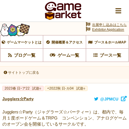
出展申し込みはこちら
Exhibitor Application
ゲームマーケットとは
開催概要＆アクセス
ブース＆ホールMAP
ブログ一覧
ゲーム一覧
ブース一覧
サイトトップに戻る
2023春 日ｰア22
試遊○
<2022秋 日-カ04
試遊○
Jugglers☆Party
@JPMCU
Jugglers☆Party（ジャグラーズ☆パーティー）は、都内で、毎
月１度ボードゲーム＆TRPG コンベンション、アナログゲーム
のオープン会を開催しているサークルです。