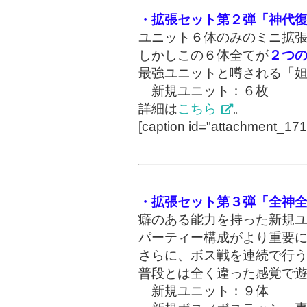
・拡張セット第２弾「神代
ユニット６体のみのミニ拡
しかしこの６体全てが
２つ
最強ユニットと噂される「
新規ユニット：６枚
詳細は
こちら
。
[caption id="attachment_1718
・拡張セット第３弾「全神
癖のある能力を持った新規
パーティー構成がより重要
さらに、ボス戦を連続で行
普段とは全く違った感覚で
新規ユニット：９体