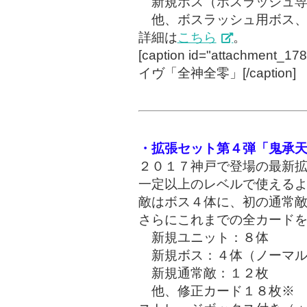
新規ボス（ボスラッシュ専
他、ボスラッシュ用ボス、
詳細は
こちら
。
[caption id="attachment_1784
イヴ「全神全零」[/caption]
・拡張セット第４弾「鬼承
２０１７神戸で登場の最新
一定以上のレベルで使える
敵はボス４体に、初の通常
さらにこれまでの全カード
新規ユニット：８体
新規ボス：４体（ノーマル
新規通常敵：１２枚
他、修正カード１８枚※