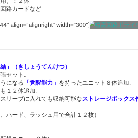
用）：２体
回路カードなど
4" align="alignright" width="300"]
天結」（きしょうてんけつ）
拡張セット。
ようになる
「覚醒能力」
を持ったユニット８体追加。
敵も１２体追加。
をスリーブに入れても収納可能な
ストレージボックス
、ハード、ラッシュ用で合計１２枚）