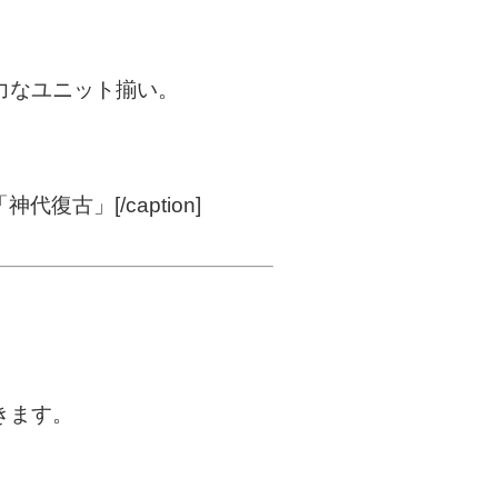
力なユニット揃い。
復古」[/caption]
きます。