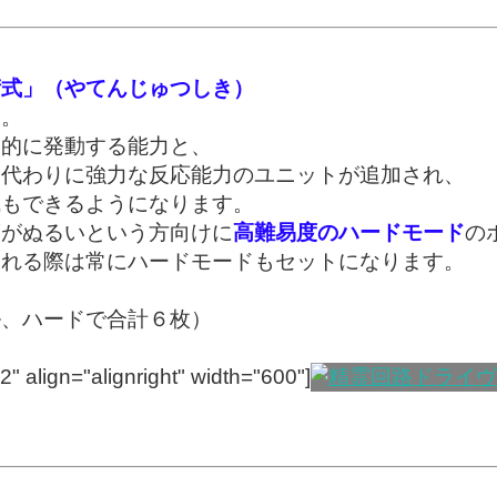
術式」（やてんじゅつしき）
加。
動的に発動する能力と、
る代わりに強力な反応能力のユニットが追加され、
成もできるようになります。
度がぬるいという方向けに
高難易度のハードモード
の
される際は常にハードモードもセットになります。
、ハードで合計６枚）
" align="alignright" width="600"]