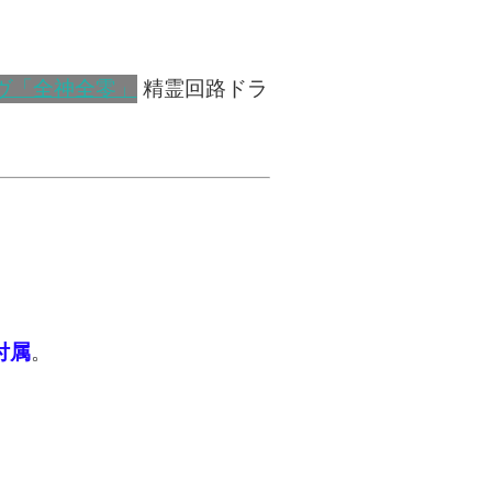
精霊回路ドラ
付属
。