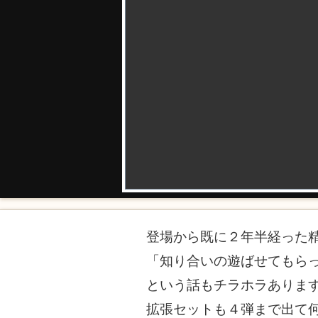
登場から既に２年半経った
「知り合いの遊ばせてもら
という話もチラホラありま
拡張セットも４弾まで出て