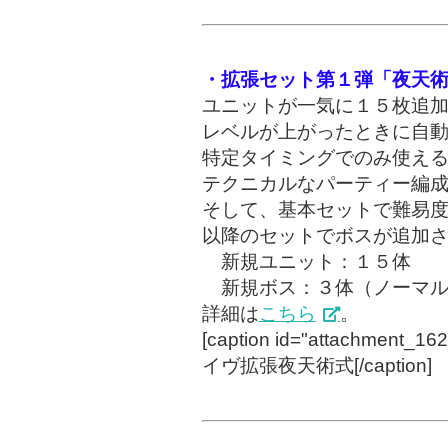
・拡張セット第１弾「夜天
ユニットが一気に１５枚追
レベルが上がったときに自
特定タイミングでのみ使え
テクニカルなパーティー編
そして、基本セットで難易
以降のセットでボスが追加
新規ユニット：１５体
新規ボス：３体（ノーマル
詳細は
こちら
。
[caption id="attachment_1622
イヴ拡張夜天術式[/caption]