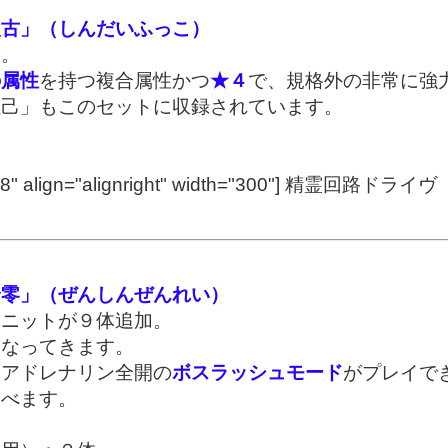
復古」（しんだいふっこ）
張。
の属性
を持つ複合属性かつ
★４
で、規格外の非常に強
妲己」もこのセットに収録されています。
" align="alignright" width="300"]
精霊回路ドライヴ「神代
全零」（ぜんしんぜんれい）
ユニットが９体追加。
になってきます。
うアドレナリン全開の
ボスラッシュモード
がプレイで
遊べます。