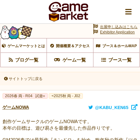
出展申し込みはこちら
Exhibitor Application
ゲームマーケットとは
開催概要＆アクセス
ブース＆ホールMAP
ブログ一覧
ゲーム一覧
ブース一覧
サイトトップに戻る
2026春 両 - R04
試遊○
<2025秋 両 - J02
ゲームNOWA
@KABU_KEN65
創作ゲームサークルのゲームNOWAです。
本年の目標は、遊び易さを最優先した作品作りです。
GM2026春では最新作『キンドロ』を始め、昨年秋の新作『ツク