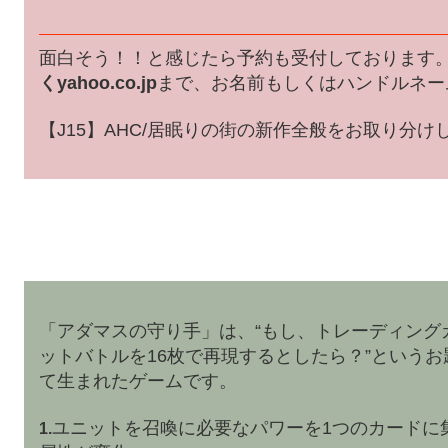
面白そう！！と感じたら予約も受付しております
くyahoo.co.jp
まで、お名前もしくはハンドルネー
【J15】AHC/居眠りの街の新作全般をお取り分け
「アダマスの守り手」は、“もし、トレーディング
ットバトルを16枚で再現するとしたら？”という
て生まれたゲームです。
ユニットを召喚に必要なパワーを1つのカードに
1.