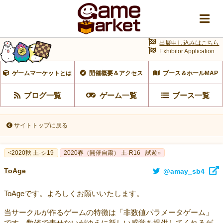
出展申し込みはこちら
Exhibitor Application
ゲームマーケットとは
開催概要＆アクセス
ブース＆ホールMAP
ブログ一覧
ゲーム一覧
ブース一覧
サイトトップに戻る
<2020秋 土-シ19
2020春（開催自粛） 土-R16
試遊○
ToAge
@amay_sb4
ToAgeです。よろしくお願いいたします。
当サークルが作るゲームの特徴は「非数値パラメータゲーム」
です。数値で表せないがゆえに新しい感覚を提供してくれるゲ