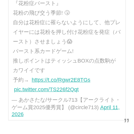
『花粉症バースト』
花粉の飛び交う季節! 🤧
自分は花粉症に罹らないようにして、他プレ
イヤーには花粉を押し付け花粉症を発症（バ
ースト）させましょう😱
バースト系カードゲーム!
推しポイントはティッシュBOXの点数駒が
カワイイです
予約→
https://t.co/Rgwr2E8TGs
pic.twitter.com/TS226f2Qqt
— あかさたな/サークル713【アークライト・
ゲーム賞2025優秀賞】 (@circle713)
April 11,
2026