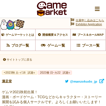
出展申し込みはこちら
Exhibitor Application
ゲームマーケットとは
開催概要＆アクセス
ブース＆ホールMAP
ブログ一覧
ゲーム一覧
ブース一覧
サイトトップに戻る
<2023秋 土-イ16
試遊○
2023春 日ｰカ22
試遊○
漫足堂
@manzokudo_jp
ゲムマ2021秋初出展！
漫画・ボードゲーム・TCGなどからキャラクター・ストーリー
展開を試みる個人サークルです。よろしくお願いいたします！