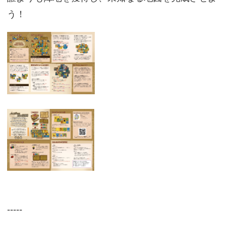
う！
-----