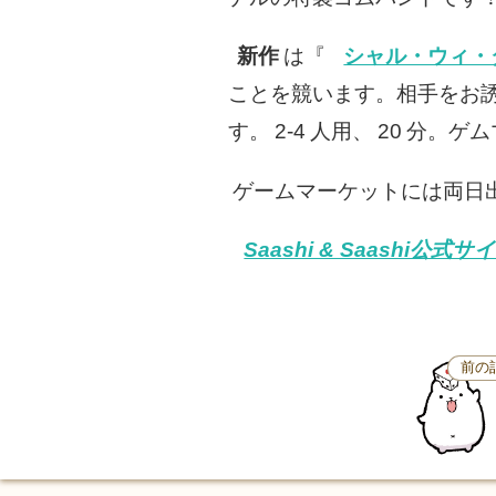
新作
は『
シャル・ウィ・
ことを競います。相手をお
す。
2-4
人用、
20
分。ゲム
ゲームマーケットには両日出展
Saashi & Saashi公式サ
前の