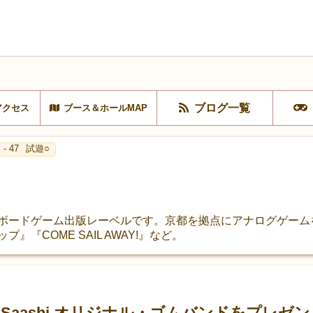
ブログ一覧
アクセス
ブース＆ホールMAP
- 47
試遊○
営するボードゲーム出版レーベルです。京都を拠点にアナログゲー
』『COME SAIL AWAY!』など。
& Saashi オリジナル・ゴムバンドをプレゼ