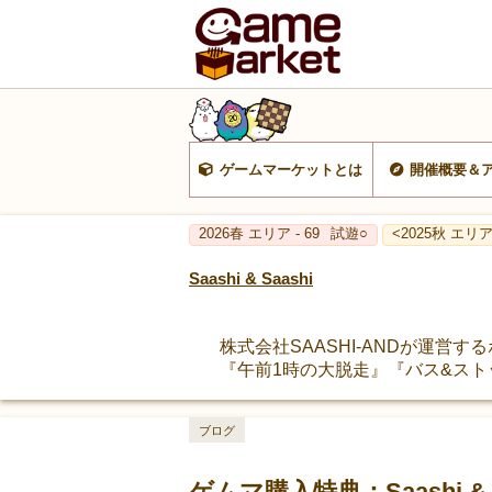
ゲームマーケットとは
開催概要＆
2026春 エリア - 69
試遊○
<2025秋 エリア 
Saashi & Saashi
株式会社SAASHI-ANDが運
『午前1時の大脱走』『バス&ストップ
ブログ
ゲムマ購入特典：Saashi 