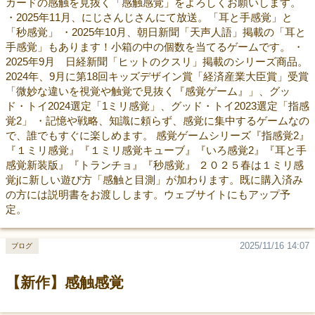
カードの感触を見抜く「感触感覚」をよろしくお願いします。
・2025年11月、にじさんじさんにて放送。「耳と手感覚」と
「秒感覚」 ・2025年10月、朝日新聞「天声人語」掲載の「耳と
手感覚」もあります！小箱の中の個数を当てるゲームです。 ・
2025年9月 日経新聞「ヒットのクスリ」掲載のシリーズ商品。
2024年、9月に第18回キッズデザイン賞「経済産業大臣賞」受賞
「微妙な違いを視覚や触覚で見抜く『感覚ゲーム』」、グッ
ド・トイ2024選定「1ミリ感覚」、グッド・トイ2023選定「指感
覚2」 ・記憶や戦略、知識に頼らず、感覚に集中するゲームなの
で、誰でもすぐに楽しめます。 感覚ゲームシリーズ『指感覚2』
『１ミリ感覚』『１ミリ感覚キューブ』『いろ感覚2』『耳と手
感覚新装版』『トランチョ』『秒感覚』 ２０２５春は１ミリ感
覚jに新しい遊び方「感触と目測」が加わります。既に購入済み
の方には説明書をお渡しします。ウェブサイトにもアップ予
定。
2025/11/16 14:07
ブログ
【新作】感触感覚