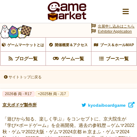
出展申し込みはこちら
Exhibitor Application
ゲームマーケットとは
開催概要＆アクセス
ブース＆ホールMAP
ブログ一覧
ゲーム一覧
ブース一覧
サイトトップに戻る
2026春 両 - R17
<2025秋 両 - J17
京大ボドゲ製作所
kyodaiboardgame
「遊びから知る、楽しく学ぶ」をコンセプトに、京大院生が
『学び×ボードゲーム』を企画開発。過去の参戦歴→ゲムマ2022
秋・ゲムマ2022大阪・ゲムマ2024京都 in 京まふ・ゲムマ2024