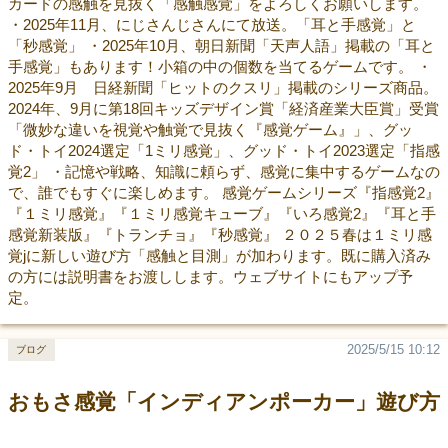
カードの感触を見抜く「感触感覚」をよろしくお願いします。
・2025年11月、にじさんじさんにて放送。「耳と手感覚」と
「秒感覚」 ・2025年10月、朝日新聞「天声人語」掲載の「耳と
手感覚」もあります！小箱の中の個数を当てるゲームです。 ・
2025年9月 日経新聞「ヒットのクスリ」掲載のシリーズ商品。
2024年、9月に第18回キッズデザイン賞「経済産業大臣賞」受賞
「微妙な違いを視覚や触覚で見抜く『感覚ゲーム』」、グッ
ド・トイ2024選定「1ミリ感覚」、グッド・トイ2023選定「指感
覚2」 ・記憶や戦略、知識に頼らず、感覚に集中するゲームなの
で、誰でもすぐに楽しめます。 感覚ゲームシリーズ『指感覚2』
『１ミリ感覚』『１ミリ感覚キューブ』『いろ感覚2』『耳と手
感覚新装版』『トランチョ』『秒感覚』 ２０２５春は１ミリ感
覚jに新しい遊び方「感触と目測」が加わります。既に購入済み
の方には説明書をお渡しします。ウェブサイトにもアップ予
定。
2025/5/15 10:12
ブログ
おもさ感覚「インディアンポーカー」遊び方