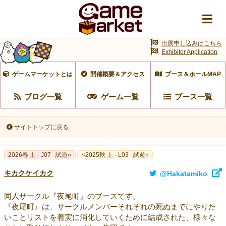
出展申し込みはこちら
Exhibitor Application
ゲームマーケットとは
開催概要＆アクセス
ブース＆ホールMAP
ブログ一覧
ゲーム一覧
ブース一覧
サイトトップに戻る
2026春 土 - J07
試遊○
<2025秋 土 - L03
試遊○
キカクケイカク
@Hakatamiko
同人サークル『夜尾町』のブースです。
『夜尾町』は、サークルメンバーそれぞれの死ぬまでにやりた
いことリストを着実に消化していくために結成された、様々な