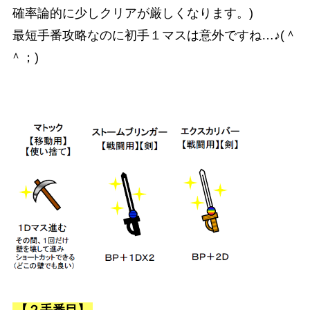
確率論的に少しクリアが厳しくなります。)
最短手番攻略なのに初手１マスは意外ですね…♪(＾
＾；)
【２手番目】