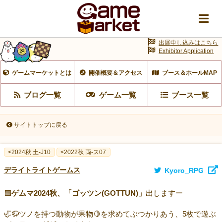
出展申し込みはこちら
Exhibitor Application
ゲームマーケットとは
開催概要＆アクセス
ブース＆ホールMAP
ブログ一覧
ゲーム一覧
ブース一覧
サイトトップに戻る
<2024秋 土-J10
<2022秋 両-ス07
デライトライトゲームス
Kyoro_RPG
🟩
ゲムマ2024秋、「ゴッツン(GOTTUN)」
出しますー
🦏🦬ツノを持つ動物が果物🍋を求めてぶつかりあう、5枚で遊ぶ