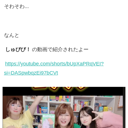
そわそわ...
なんと
しゅぴぴ！
の動画で紹介されたよー
https://youtube.com/shorts/bUpXaPRqVEI?
si=DASpwbqzEi97bCVt