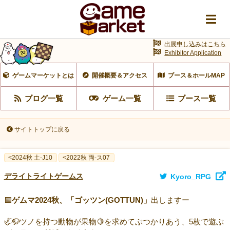
出展申し込みはこちら
Exhibitor Application
ゲームマーケットとは
開催概要＆アクセス
ブース＆ホールMAP
ブログ一覧
ゲーム一覧
ブース一覧
サイトトップに戻る
<2024秋 土-J10
<2022秋 両-ス07
デライトライトゲームス
Kyoro_RPG
🟩
ゲムマ2024秋、「ゴッツン(GOTTUN)」
出しますー
🦏🦬ツノを持つ動物が果物🍋を求めてぶつかりあう、5枚で遊ぶ