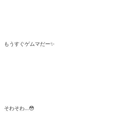
もうすぐゲムマだー✨
そわそわ...😳