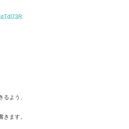
zHqTdI73R
きるよう、
書きます。