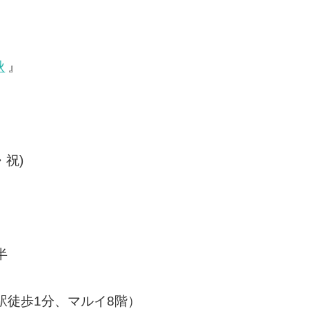
秋
』
・祝)
半
徒歩1分、マルイ8階）