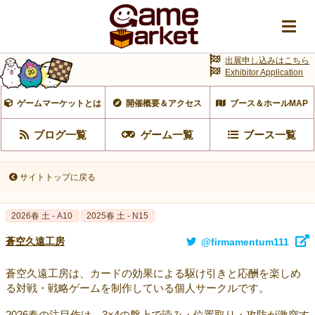
出展申し込みはこちら
Exhibitor Application
ゲームマーケットとは
開催概要＆アクセス
ブース＆ホールMAP
ブログ一覧
ゲーム一覧
ブース一覧
サイトトップに戻る
2026春 土 - A10
2025春 土 - N15
蒼空久遠工房
@firmamentum111
蒼空久遠工房は、カードの効果による駆け引きと応酬を楽しめ
る対戦・戦略ゲームを制作している個人サークルです。
2026春の注目作は、3×4の盤上で読み・位置取り・攻防が激突す