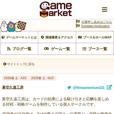
出展申し込みはこちら
Exhibitor Application
ゲームマーケットとは
開催概要＆アクセス
ブース＆ホールMAP
ブログ一覧
ゲーム一覧
ブース一覧
サイトトップに戻る
2026春 土 - A10
2025春 土 - N15
蒼空久遠工房
@firmamentum111
蒼空久遠工房は、カードの効果による駆け引きと応酬を楽しめ
る対戦・戦略ゲームを制作している個人サークルです。
2026春の注目作は、3×4の盤上で読み・位置取り・攻防が激突す