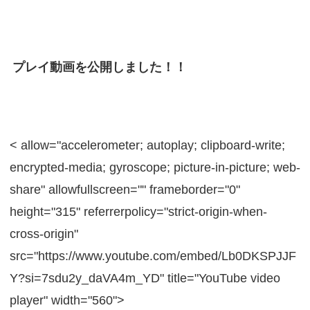
プレイ動画を公開しました！！
< allow="accelerometer; autoplay; clipboard-write;
encrypted-media; gyroscope; picture-in-picture; web-
share" allowfullscreen="" frameborder="0"
height="315" referrerpolicy="strict-origin-when-
cross-origin"
src="https://www.youtube.com/embed/Lb0DKSPJJF
Y?si=7sdu2y_daVA4m_YD" title="YouTube video
player" width="560">