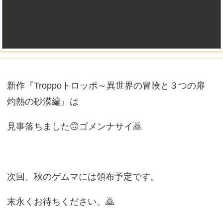
新作『Troppoトロッポ～異世界の冒険と３つの扉
灼熱の砂漠編』は
見事落ちました🙃ゴメンナサイ🙇
次回、秋のゲムマには領布予定です。
末永くお待ちください。🙇