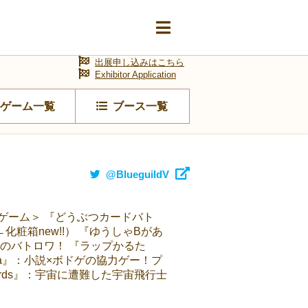
出展申し込みはこちら
Exhibitor Application
ゲーム一覧
ブース一覧
@BlueguildV
ゲーム＞ 『どうぶつカードバト
箱new!!） 『ゆうしゃBがあ
のバトロワ！ 『ラップかるた
ia』：小説×ボドゲの協力ゲー！プ
cords』：宇宙に遭難した宇宙飛行士