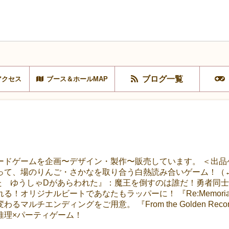
ブログ一覧
アクセス
ブース＆ホールMAP
ードゲームを企画〜デザイン・製作〜販売しています。 ＜出品
て、場のりんご・さかなを取り合う白熱読み合いゲーム！（←化粧
た ゆうしゃDがあらわれた』：魔王を倒すのは誰だ！勇者同士
！オリジナルビートであなたもラッパーに！ 『Re:Memor
マルチエンディングをご用意。 『From the Golden Re
推理×パーティゲーム！