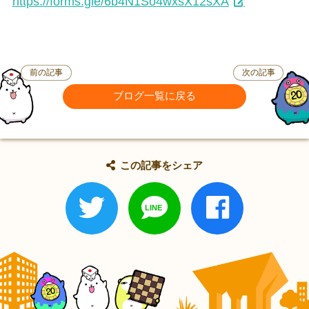
https://forms.gle/6b4N1So4wxsX12sXA
前の記事
次の記事
ブログ一覧に戻る
この記事をシェア