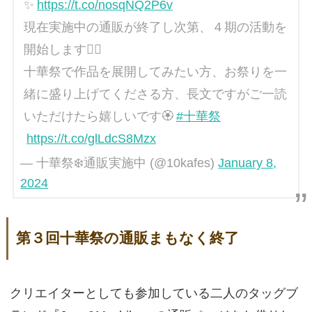
✨
https://t.co/nosqNQ2P6v
現在実施中の通販が終了し次第、４期の活動を
開始します❤️‍🔥
十華祭で作品を展開してみたい方、お祭りを一
緒に盛り上げてくださる方、長文ですがご一読
いただけたら嬉しいです🏵️
#十華祭
https://t.co/glLdcS8Mzx
— 十華祭❄️通販実施中 (@10kafes)
January 8,
2024
第３回十華祭の通販まもなく終了
クリエイターとしても参加している二人のタッグブ