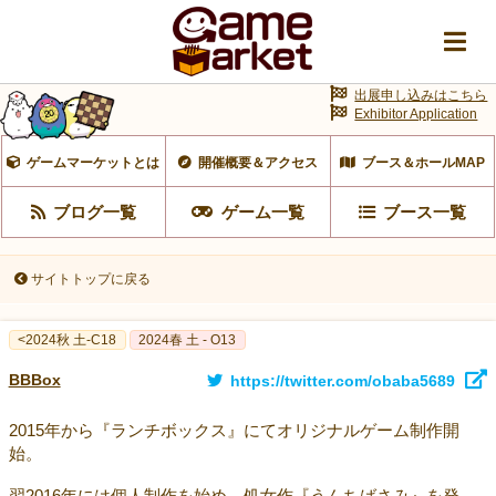
出展申し込みはこちら
Exhibitor Application
ゲームマーケットとは
開催概要＆アクセス
ブース＆ホールMAP
ブログ一覧
ゲーム一覧
ブース一覧
サイトトップに戻る
<2024秋 土-C18
2024春 土 - O13
BBBox
https://twitter.com/obaba5689
2015年から『ランチボックス』にてオリジナルゲーム制作開
始。
翌2016年には個人制作を始め、処女作『うんちばさみ』を発