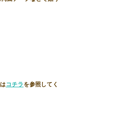
ては
コチラ
を参照してく