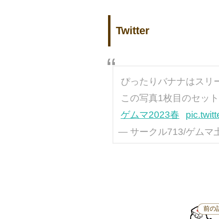
Twitter
ぴったりバナナはスリ
この写真1枚目のセット
ゲムマ2023春
pic.twi
— サークル713/ゲムマ土-セ
前の