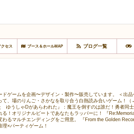
ブログ一覧
アクセス
ブース＆ホールMAP
ードゲームを企画〜デザイン・製作〜販売しています。 ＜出品
て、場のりんご・さかなを取り合う白熱読み合いゲーム！（←化粧
た ゆうしゃDがあらわれた』：魔王を倒すのは誰だ！勇者同士
！オリジナルビートであなたもラッパーに！ 『Re:Memor
マルチエンディングをご用意。 『From the Golden Re
推理×パーティゲーム！