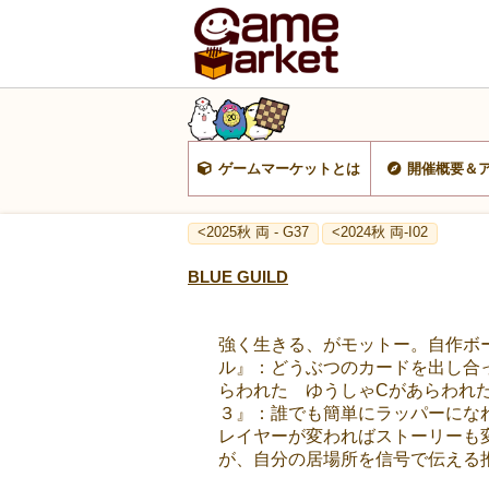
ゲームマーケットとは
開催概要＆
<2025秋 両 - G37
<2024秋 両-I02
BLUE GUILD
強く生きる、がモットー。自作ボ
ル』：どうぶつのカードを出し合っ
らわれた ゆうしゃCがあらわれ
３』：誰でも簡単にラッパーになれる
レイヤーが変わればストーリーも変わる
が、自分の居場所を信号で伝える