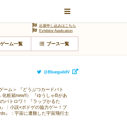
出展申し込みはこちら
Exhibitor Application
ゲーム一覧
ブース一覧
@BlueguildV
ゲーム＞ 『どうぶつカードバト
箱new!!） 『ゆうしゃBがあ
のバトロワ！ 『ラップかるた
ia』：小説×ボドゲの協力ゲー！プ
cords』：宇宙に遭難した宇宙飛行士