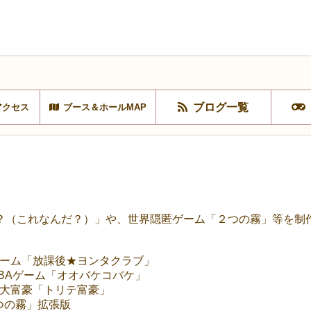
ブログ一覧
アクセス
ブース＆ホールMAP
？（これなんだ？）」や、世界隠匿ゲーム「２つの霧」等を制
力ゲーム「放課後★ヨンタクラブ」
ABAゲーム「オオバケコバケ」
×大富豪「トリテ富豪」
つの霧」拡張版