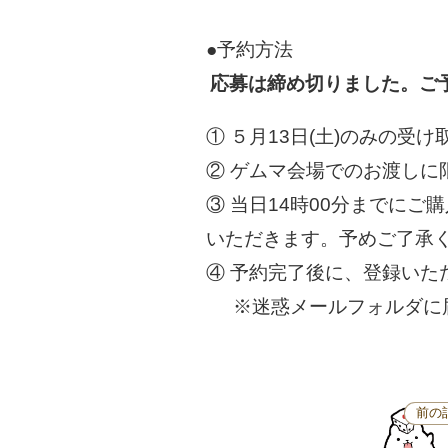
●予約方法
応募は締め切りました。ご
① ５月13日(土)のみの受
② ゲムマ会場でのお渡しに
③ 当日14時00分までに
いただきます。予めご了承
④ 予約完了後に、登録い
＿
※迷惑メールフォルダに
前の