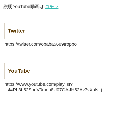
説明YouTube動画は
コチラ
Twitter
https://twitter.com/obaba5689troppo
YouTube
https://www.youtube.com/playlist?
list=PL3b52SoeV0mou8U07GA-IH52Av7vXuN_j