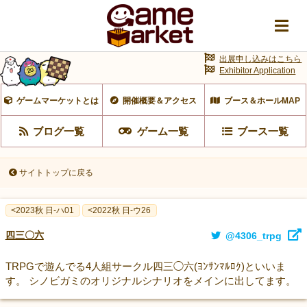
出展申し込みはこちら
Exhibitor Application
ゲームマーケットとは
開催概要＆アクセス
ブース＆ホールMAP
ブログ一覧
ゲーム一覧
ブース一覧
サイトトップに戻る
<2023秋 日-ハ01
<2022秋 日-ウ26
四三〇六
@4306_trpg
TRPGで遊んでる4人組サークル四三◯六(ﾖﾝｻﾝﾏﾙﾛｸ)といいま
す。 シノビガミのオリジナルシナリオをメインに出してます。