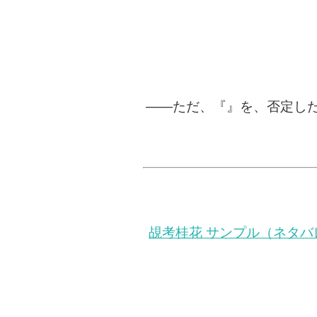
――ただ、『』を、否定したか
覘考桂花 サンプル（ネタバ