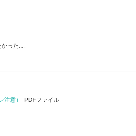
った...。
レ注意）
PDFファイル