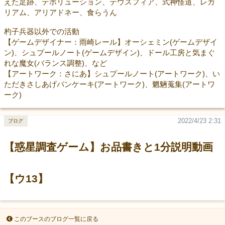
えた足跡、テボリューション、テウスフィア、式神怪道、レガ
リアム、アリアドネー、食らうん
杓子兵器以外での活動
【ゲームデザイナー：雨崎レール】オーシェミン(ゲームデザイ
ン)、シュプールノート(ゲームデザイン)、ドール工房と気まぐ
れな魔女(バランス調整)、など
【アートワーク：さにあ】シュプールノート(アートワーク)、い
ただきさしあげパンケーキ(アートワーク)、魍魎蒐集(アートワ
ーク)
2022/4/23 2:31
ブログ
【惑星調査ゲーム】お品書きと1分説明動画
【ウ13】
このブースのブログ一覧に戻る