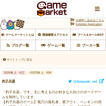
出展申し込みはこちら
Exhibitor Application
ゲームマーケットとは
開催概要＆アクセス
ブース＆ホールMAP
ブログ一覧
ゲーム一覧
ブース一覧
サイトトップに戻る
2026春 土 - A22
<2025秋 土 - X08
杓子兵器
@Amasaki_rail
「杓子兵器」です。主に考えるのが好きな人向けのボードゲー
ムを制作しています。
【杓子兵器のゲーム】風穴の落札者、業アウト、ペンギンの消