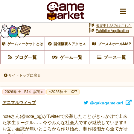
出展申し込みはこちら
Exhibitor Application
ゲームマーケットとは
開催概要＆アクセス
ブース＆ホールMAP
ブログ一覧
ゲーム一覧
ブース一覧
サイトトップに戻る
2026春 土 - B14
試遊○
<2025秋 土 - X27
アニマルウィップ
@gakugamekari
noteさん(@note_bg)がTwitterで公募したことがきっかけで出来
た学生サークル……今やみんな社会人ですが継続しています!!
お互い面識が無いところから作り始め、制作段階から全てがオ