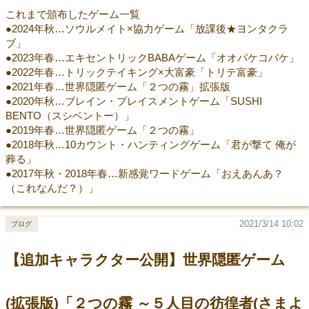
これまで頒布したゲーム一覧
●2024年秋…ソウルメイト×協力ゲーム「放課後★ヨンタクラ
ブ」
●2023年春…エキセントリックBABAゲーム「オオバケコバケ」
●2022年春…トリックテイキング×大富豪「トリテ富豪」
●2021年春…世界隠匿ゲーム「２つの霧」拡張版
●2020年秋…ブレイン・プレイスメントゲーム「SUSHI
BENTO（スシベントー）」
●2019年春…世界隠匿ゲーム「２つの霧」
●2018年秋…10カウント・ハンティングゲーム「君が撃て 俺が
葬る」
●2017年秋・2018年春…新感覚ワードゲーム「おえあんあ？
（これなんだ？）」
2021/3/14 10:02
ブログ
【追加キャラクター公開】世界隠匿ゲーム
(拡張版)「２つの霧 ～５人目の彷徨者(さまよ