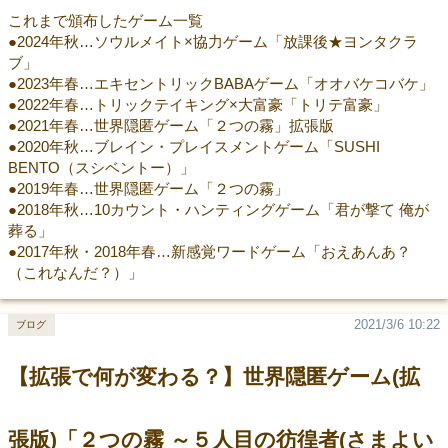
これまで頒布したゲーム一覧
●2024年秋…ソウルメイト×協力ゲーム「放課後★ヨンタクラ
ブ」
●2023年春…エキセントリックBABAゲーム「オオバケコバケ」
●2022年春…トリックテイキング×大富豪「トリテ富豪」
●2021年春…世界隠匿ゲーム「２つの霧」拡張版
●2020年秋…ブレイン・プレイスメントゲーム「SUSHI
BENTO（スシベントー）」
●2019年春…世界隠匿ゲーム「２つの霧」
●2018年秋…10カウント・ハンティングゲーム「君が撃て 俺が
葬る」
●2017年秋・2018年春…新感覚ワードゲーム「おえあんあ？
（これなんだ？）」
2021/3/6 10:22
ブログ
【拡張で何が変わる？】世界隠匿ゲーム(拡
張版)「２つの霧 ～５人目の彷徨者(さまよい