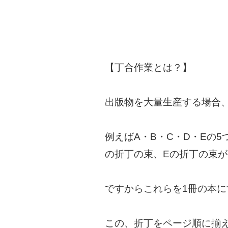
【丁合作業とは？】
出版物を大量生産する場合
例えばA・B・C・D・Eの
の折丁の束、Eの折丁の束
ですからこれらを1冊の本に
この、折丁をページ順に揃