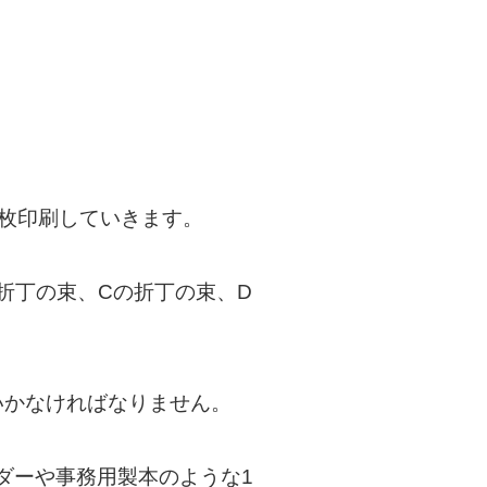
数枚印刷していきます。
の折丁の束、Cの折丁の束、D
いかなければなりません。
ダーや事務用製本のような1