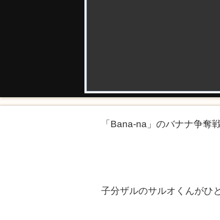
「Bana-na」のバナナ争
子分ザルのサルオくんがひ